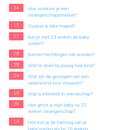
34
Hoe voorkom je een
zwangerschapsmasker?
15
Ovuleer ik elke maand?
27
Kun je met 13 weken de baby
voelen?
28
Kunnen hechtingen nat worden?
38
Wat te doen bij pluizig haar kind?
24
Wat zijn de gevolgen van een
vaderwond voor vrouwen?
19
Wat is intimiteit in vriendschap?
26
Hoe groot is mijn baby na 23
weken zwangerschap?
18
Hoe kun je de hartslag van je
baby voelen als hij 16 weken