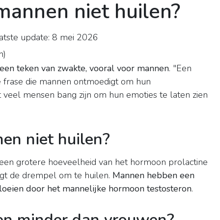
nnen niet huilen?
tste update: 8 mei 2026
n
)
s een teken van zwakte, vooral voor mannen
. "Een
de frase die mannen ontmoedigt om hun
t veel mensen bang zijn om hun emoties te laten zien
n niet huilen?
n een grotere hoeveelheid van het hormoon prolactine
gt de drempel om te huilen.
Mannen hebben een
loeien door het mannelijke hormoon testosteron
.
n minder dan vrouwen?