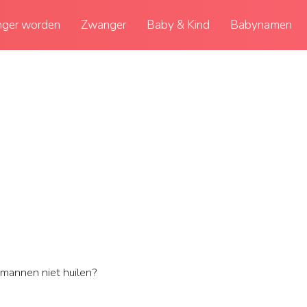
ger worden
Zwanger
Baby & Kind
Babynamen
annen niet huilen?