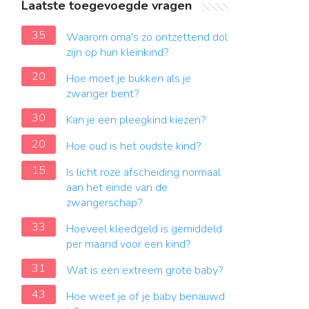
Laatste toegevoegde vragen
35
Waarom oma's zo ontzettend dol
zijn op hun kleinkind?
20
Hoe moet je bukken als je
zwanger bent?
30
Kan je een pleegkind kiezen?
20
Hoe oud is het oudste kind?
15
Is licht roze afscheiding normaal
aan het einde van de
zwangerschap?
33
Hoeveel kleedgeld is gemiddeld
per maand voor een kind?
31
Wat is een extreem grote baby?
43
Hoe weet je of je baby benauwd