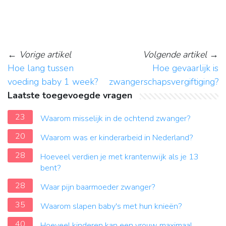
←
Vorige artikel
Volgende artikel
→
Hoe lang tussen
Hoe gevaarlijk is
voeding baby 1 week?
zwangerschapsvergiftiging?
Laatste toegevoegde vragen
23
Waarom misselijk in de ochtend zwanger?
20
Waarom was er kinderarbeid in Nederland?
28
Hoeveel verdien je met krantenwijk als je 13
bent?
28
Waar pijn baarmoeder zwanger?
35
Waarom slapen baby's met hun knieën?
40
Hoeveel kinderen kan een vrouw maximaal