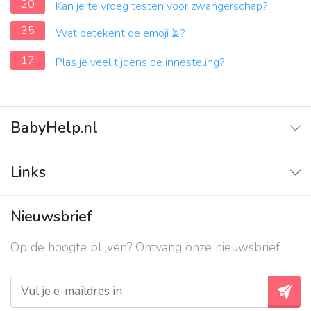
20
Kan je te vroeg testen voor zwangerschap?
35
Wat betekent de emoji ⏳?
17
Plas je veel tijdens de innesteling?
BabyHelp.nl
Home
Links
Vraag & Antwoord
Adverteren
Nieuwsbrief
Contact
Op de hoogte blijven? Ontvang onze nieuwsbrief
Over ons
Privacy beleid