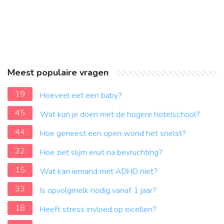
Meest populaire vragen
19
Hoeveel eet een baby?
45
Wat kun je doen met de hogere hotelschool?
44
Hoe geneest een open wond het snelst?
32
Hoe ziet slijm eruit na bevruchting?
15
Wat kan iemand met ADHD niet?
33
Is opvolgmelk nodig vanaf 1 jaar?
18
Heeft stress invloed op eicellen?