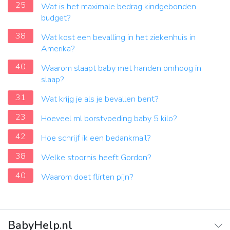
25
Wat is het maximale bedrag kindgebonden
budget?
38
Wat kost een bevalling in het ziekenhuis in
Amerika?
40
Waarom slaapt baby met handen omhoog in
slaap?
31
Wat krijg je als je bevallen bent?
23
Hoeveel ml borstvoeding baby 5 kilo?
42
Hoe schrijf ik een bedankmail?
38
Welke stoornis heeft Gordon?
40
Waarom doet flirten pijn?
BabyHelp.nl