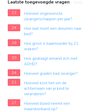
Laatste toegevoegde vragen
23
Hoeveel ongewenste
zwangerschappen per jaar?
24
Hoe laat moet een dreumes naar
bed?
39
Hoe groot is baarmoeder bij 21
weken?
20
Hoe gedraagt iemand zich met
ADHD?
34
Hoeveel graden bad zwanger?
21
Hoeveel kost het om de
achternaam van je kind te
veranderen?
27
Hoeveel bloed neemt een
maandverband op?