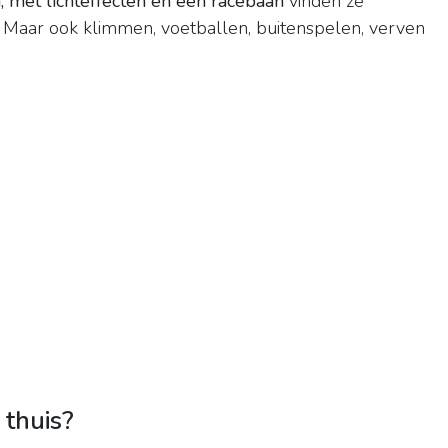
 met lichteffecten en een racebaan
vinden ze
 Maar ook klimmen, voetballen, buitenspelen, verven
 thuis?