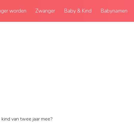
ger worden
Zwanger
Baby & Kind
Babynamen
 kind van twee jaar mee?