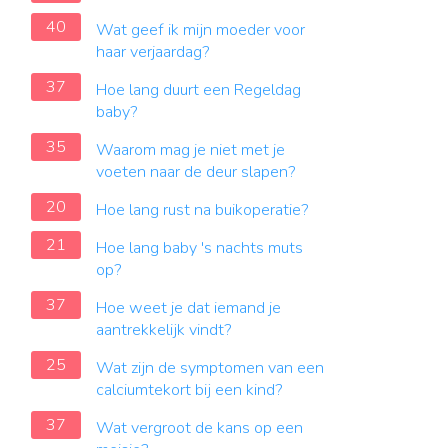
40
Wat geef ik mijn moeder voor
haar verjaardag?
37
Hoe lang duurt een Regeldag
baby?
35
Waarom mag je niet met je
voeten naar de deur slapen?
20
Hoe lang rust na buikoperatie?
21
Hoe lang baby 's nachts muts
op?
37
Hoe weet je dat iemand je
aantrekkelijk vindt?
25
Wat zijn de symptomen van een
calciumtekort bij een kind?
37
Wat vergroot de kans op een