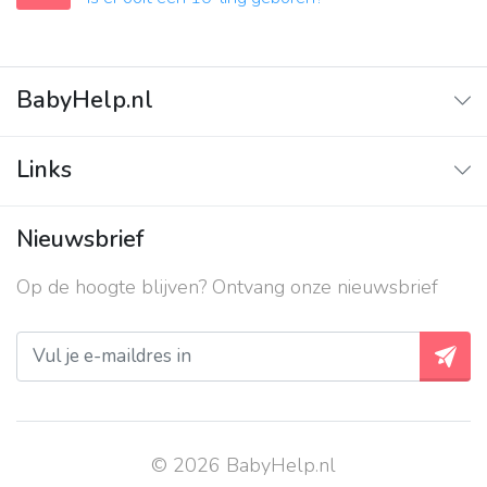
BabyHelp.nl
Home
Links
Vraag & Antwoord
Adverteren
Nieuwsbrief
Contact
Op de hoogte blijven? Ontvang onze nieuwsbrief
Over ons
Privacy beleid
© 2026 BabyHelp.nl