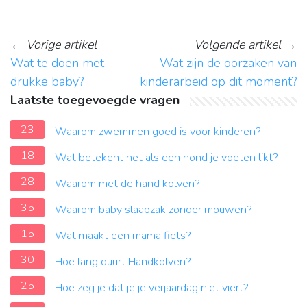
←
Vorige artikel
Volgende artikel
→
Wat te doen met
Wat zijn de oorzaken van
drukke baby?
kinderarbeid op dit moment?
Laatste toegevoegde vragen
23
Waarom zwemmen goed is voor kinderen?
18
Wat betekent het als een hond je voeten likt?
28
Waarom met de hand kolven?
35
Waarom baby slaapzak zonder mouwen?
15
Wat maakt een mama fiets?
30
Hoe lang duurt Handkolven?
25
Hoe zeg je dat je je verjaardag niet viert?