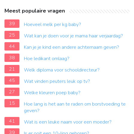
Meest populaire vragen
39
Hoeveel melk per kg baby?
25
Wat kan je doen voor je mama haar verjaardag?
44
Kan je je kind een andere achternaam geven?
38
Hoe ledikant omlaag?
21
Welk diploma voor schooldirecteur?
45
Wat vinden peuters leuk op tv?
27
Welke kleuren poep baby?
15
Hoe lang is het aan te raden om borstvoeding te
geven?
41
Wat is een leuke naam voor een moeder?
39
Is er ooit een 10-ling geboren?