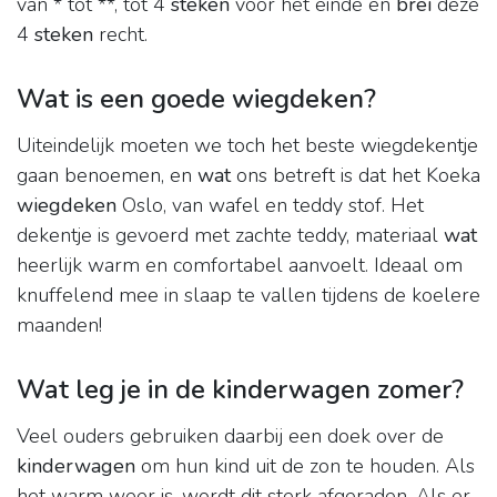
van * tot **, tot 4
steken
voor het einde en
brei
deze
4
steken
recht.
Wat is een goede wiegdeken?
Uiteindelijk moeten we toch het beste wiegdekentje
gaan benoemen, en
wat
ons betreft is dat het Koeka
wiegdeken
Oslo, van wafel en teddy stof. Het
dekentje is gevoerd met zachte teddy, materiaal
wat
heerlijk warm en comfortabel aanvoelt. Ideaal om
knuffelend mee in slaap te vallen tijdens de koelere
maanden!
Wat leg je in de kinderwagen zomer?
Veel ouders gebruiken daarbij een doek over de
kinderwagen
om hun kind uit de zon te houden. Als
het warm weer is, wordt dit sterk afgeraden. Als er