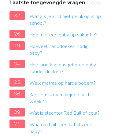
Laatste toegevoegde vragen
32
Wat als je kind niet gelukkig is op
school?
26
Hoe met een baby op vakantie?
19
Hoeveel handdoeken nodig
baby?
34
Hoe lang kan pasgeboren baby
zonder drinken?
25
Welk matras op harde bodem?
36
Kan je miskraam krijgen na 1
week?
39
Wat is slechter Red Bull of cola?
21
Waarom huilt een kat als een
baby?