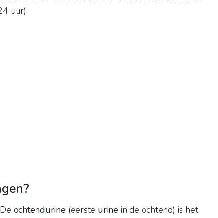
4 uur).
ngen?
. De
ochtendurine
(eerste
urine
in de ochtend) is het