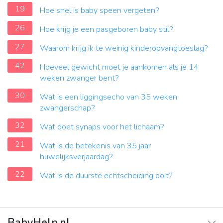
19
Hoe snel is baby speen vergeten?
26
Hoe krijg je een pasgeboren baby stil?
27
Waarom krijg ik te weinig kinderopvangtoeslag?
42
Hoeveel gewicht moet je aankomen als je 14
weken zwanger bent?
30
Wat is een liggingsecho van 35 weken
zwangerschap?
32
Wat doet synaps voor het lichaam?
21
Wat is de betekenis van 35 jaar
huwelijksverjaardag?
22
Wat is de duurste echtscheiding ooit?
BabyHelp.nl