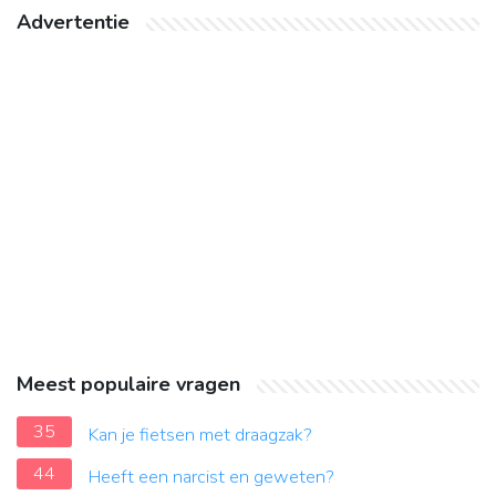
Advertentie
Meest populaire vragen
35
Kan je fietsen met draagzak?
44
Heeft een narcist en geweten?