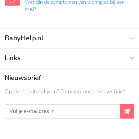
17
Wat zijn de symptomen van wormpjes bij een
kind?
BabyHelp.nl
Home
Links
Vraag & Antwoord
Adverteren
Nieuwsbrief
Contact
Op de hoogte blijven? Ontvang onze nieuwsbrief
Over ons
Privacy beleid