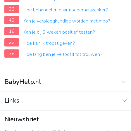
22
Hoe behandelen baarmoederhalskanker?
43
Kan je verpleegkundige worden met mbo?
18
Kan je bij 3 weken positief testen?
22
Hoe kan ik troost geven?
38
Hoe lang ben je verloofd tot trouwen?
BabyHelp.nl
Home
Links
Vraag & Antwoord
Adverteren
Nieuwsbrief
Contact