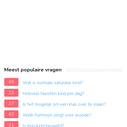
Meest populaire vragen
45
Wat is normale saturatie kind?
23
Hoeveel Nurofen kind per dag?
37
Is het mogelijk om een klas over te slaan?
42
Welk hormoon zorgt voor woede?
31
Is mijn kind begaafd?