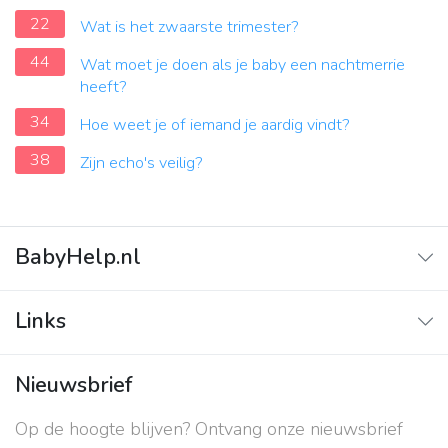
22
Wat is het zwaarste trimester?
44
Wat moet je doen als je baby een nachtmerrie
heeft?
34
Hoe weet je of iemand je aardig vindt?
38
Zijn echo's veilig?
BabyHelp.nl
Home
Links
Vraag & Antwoord
Adverteren
Nieuwsbrief
Contact
Op de hoogte blijven? Ontvang onze nieuwsbrief
Over ons