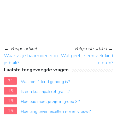
←
Vorige artikel
Volgende artikel
→
Waar zit je baarmoeder in
Wat geef je een ziek kind
je buik?
te eten?
Laatste toegevoegde vragen
31
Waarom 1 kind genoeg is?
16
Is een kraampakket gratis?
18
Hoe oud moet je zijn in groep 3?
15
Hoe lang leven eicellen in een vrouw?