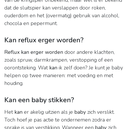
van de kringspier onbekend, maar wel is er bekend
dat de sluitspier kan verslappen door roken,
ouderdom en het (overmatig) gebruik van alcohol,
chocola en pepermunt.
Kan reflux erger worden?
Reflux kan erger worden
door andere klachten,
zoals spruw, darmkrampen, verstopping of een
oorontsteking. Wat
kan
ik zelf doen? Je kunt je baby
helpen op twee manieren: met voeding en met
houding.
Kan een baby stikken?
Het
kan
er akelig uitzien als je
baby
zich verslikt.
Toch hoef je pas actie te ondernemen zodra er
sprake is van verstikking. Wanneer een
baby
zich