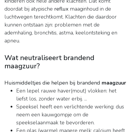
kinderen ook hele andere klachten. Dat komt
doordat bij atypische
reflux
maaginhoud in de
luchtwegen terechtkomt. Klachten die daardoor
kunnen ontstaan zijn: problemen met de
ademhaling, bronchitis, astma, keelontsteking en
apneu.
Wat neutraliseert brandend
maagzuur?
Huismiddeltjes die helpen bij brandend
maagzuur
Een lepel rauwe haver(mout) vlokken: het
liefst los, zonder water erbij. ...
Speeksel heeft een verlichtende werking: dus
neem een kauwgompje om de
speekselaanmaak te bevorderen.
Een glas (warme) magere melk: calcium heeft