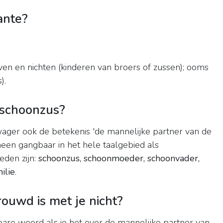
ante?
ven en nichten (kinderen van broers of zussen); ooms
).
schoonzus?
ager ook de betekenis 'de mannelijke partner van de
een gangbaar in het hele taalgebied als
eden zijn:
schoonzus, schoonmoeder, schoonvader,
ilie
.
ouwd is met je nicht?
bare woord als je het over de mannelijke partner van