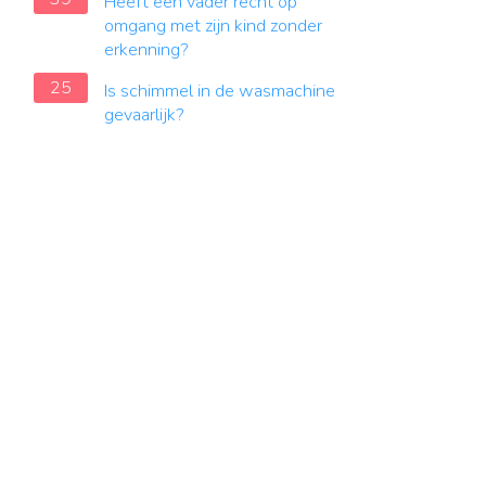
Heeft een vader recht op
omgang met zijn kind zonder
erkenning?
25
Is schimmel in de wasmachine
gevaarlijk?