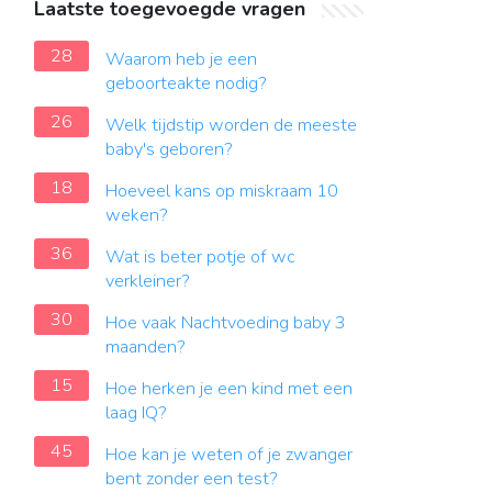
Laatste toegevoegde vragen
28
Waarom heb je een
geboorteakte nodig?
26
Welk tijdstip worden de meeste
baby's geboren?
18
Hoeveel kans op miskraam 10
weken?
36
Wat is beter potje of wc
verkleiner?
30
Hoe vaak Nachtvoeding baby 3
maanden?
15
Hoe herken je een kind met een
laag IQ?
45
Hoe kan je weten of je zwanger
bent zonder een test?