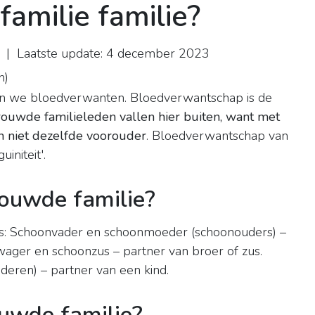
amilie familie?
| Laatste update: 4 december 2023
n
)
men we bloedverwanten. Bloedverwantschap is de
ouwde familieleden vallen hier buiten, want met
en niet dezelfde voorouder
. Bloedverwantschap van
initeit'.
ouwde familie?
e is: Schoonvader en schoonmoeder (schoonouders) –
wager en schoonzus – partner van broer of zus.
eren) – partner van een kind.
uwde familie?