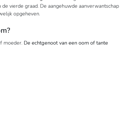
 in de vierde graad. De aangehuwde aanverwantschap
welijk opgeheven.
om?
of moeder.
De echtgenoot van een oom of tante