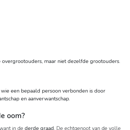
fde overgrootouders, maar niet dezelfde grootouders
.
 wie een bepaald persoon verbonden is door
wantschap en aanverwantschap
.
de oom?
want in de
derde graad
. De echtgenoot van de volle