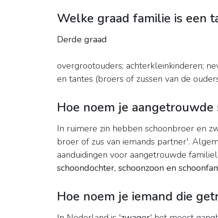
Welke graad familie is een t
Derde graad
overgrootouders; achterkleinkinderen; ne
en tantes (broers of zussen van de ouders
Hoe noem je aangetrouwde 
In ruimere zin hebben schoonbroer en zw
broer of zus van iemands partner'. Algem
aanduidingen voor aangetrouwde familiel
schoondochter, schoonzoon en schoonfam
Hoe noem je iemand die getr
In Nederland is '
zwager
' het meest gang