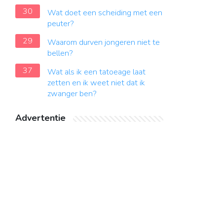
30
Wat doet een scheiding met een
peuter?
29
Waarom durven jongeren niet te
bellen?
37
Wat als ik een tatoeage laat
zetten en ik weet niet dat ik
zwanger ben?
Advertentie