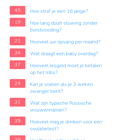
45
Hoe straf je een 16 jarige?
19
Hoe lang duurt stuwing zonder
borstvoeding?
21
Hoeveel uur opvang per maand?
34
Wat draagt een baby overdag?
37
Hoeveel lesgeld moet je betalen
op het mbo?
24
Kan je voelen als je 3 weken
zwanger bent?
31
Wat zijn typische Russische
vrouwennamen?
39
Hoeveel mag je drinken voor een
ovulatietest?
39