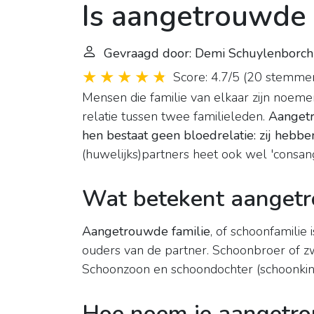
Is aangetrouwde f
Gevraagd door: Demi Schuylenborch
Score: 4.7/5
(
20 stemme
Mensen die familie van elkaar zijn noe
relatie tussen twee familieleden.
Aangetr
hen bestaat geen bloedrelatie: zij hebb
(huwelijks)partners heet ook wel 'consangu
Wat betekent aangetr
Aangetrouwde familie
, of schoonfamili
ouders van de partner. Schoonbroer of z
Schoonzoon en schoondochter (schoonkind
Hoe noem je aangetro