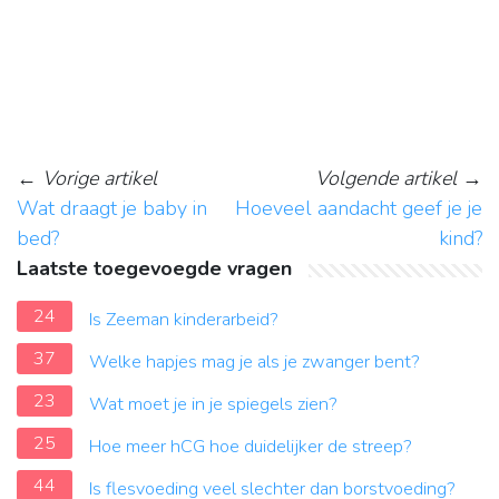
←
Vorige artikel
Volgende artikel
→
Wat draagt je baby in
Hoeveel aandacht geef je je
bed?
kind?
Laatste toegevoegde vragen
24
Is Zeeman kinderarbeid?
37
Welke hapjes mag je als je zwanger bent?
23
Wat moet je in je spiegels zien?
25
Hoe meer hCG hoe duidelijker de streep?
44
Is flesvoeding veel slechter dan borstvoeding?