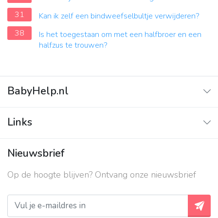
31
Kan ik zelf een bindweefselbultje verwijderen?
38
Is het toegestaan om met een halfbroer en een
halfzus te trouwen?
BabyHelp.nl
Home
Links
Vraag & Antwoord
Adverteren
Nieuwsbrief
Contact
Op de hoogte blijven? Ontvang onze nieuwsbrief
Over ons
Privacy beleid