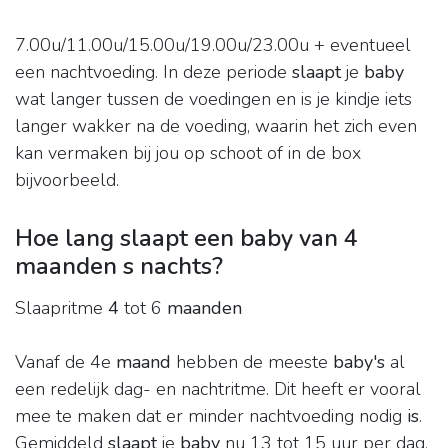
7.00u/11.00u/15.00u/19.00u/23.00u + eventueel
een nachtvoeding. In deze periode
slaapt
je
baby
wat langer tussen de voedingen en is je kindje iets
langer wakker na de voeding, waarin het zich even
kan vermaken bij jou op schoot of in de box
bijvoorbeeld.
Hoe lang slaapt een baby van 4
maanden s nachts?
Slaapritme
4
tot 6
maanden
Vanaf de 4e
maand
hebben de meeste
baby's
al
een redelijk dag- en nachtritme. Dit heeft er vooral
mee te maken dat er minder nachtvoeding nodig
is
.
Gemiddeld
slaapt
je
baby
nu 13 tot 15 uur per dag.