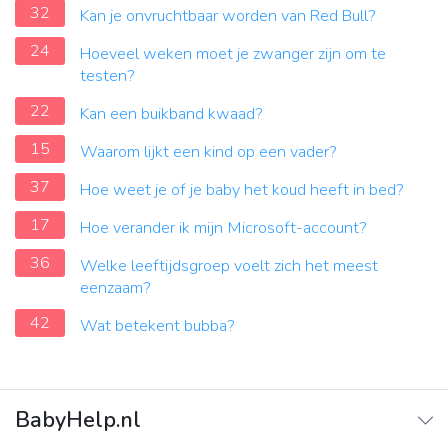
32
Kan je onvruchtbaar worden van Red Bull?
24
Hoeveel weken moet je zwanger zijn om te
testen?
22
Kan een buikband kwaad?
15
Waarom lijkt een kind op een vader?
37
Hoe weet je of je baby het koud heeft in bed?
17
Hoe verander ik mijn Microsoft-account?
36
Welke leeftijdsgroep voelt zich het meest
eenzaam?
42
Wat betekent bubba?
BabyHelp.nl