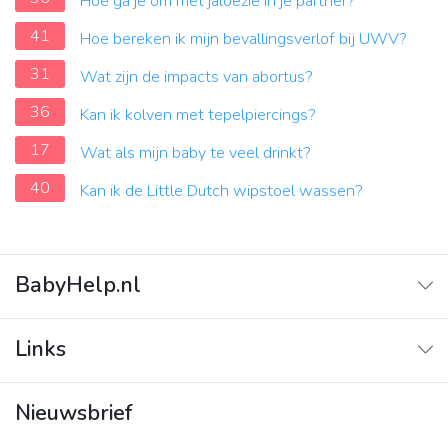
Hoe ga je om met jaloezie in je partner?
41
Hoe bereken ik mijn bevallingsverlof bij UWV?
31
Wat zijn de impacts van abortus?
36
Kan ik kolven met tepelpiercings?
17
Wat als mijn baby te veel drinkt?
40
Kan ik de Little Dutch wipstoel wassen?
BabyHelp.nl
Home
Links
Vraag & Antwoord
Adverteren
Nieuwsbrief
Contact