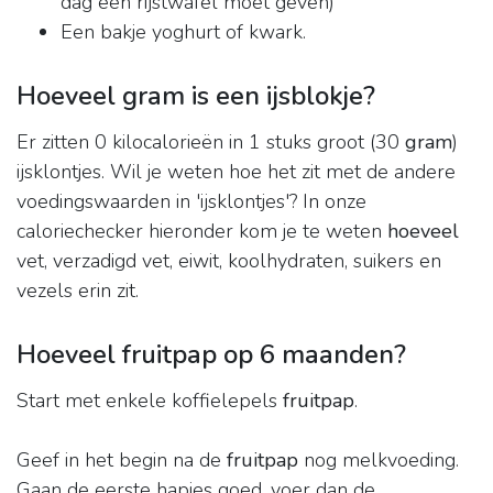
dag een rijstwafel moet geven)
Een bakje yoghurt of kwark.
Hoeveel gram is een ijsblokje?
Er zitten 0 kilocalorieën in 1 stuks groot (30
gram
)
ijsklontjes. Wil je weten hoe het zit met de andere
voedingswaarden in 'ijsklontjes'? In onze
caloriechecker hieronder kom je te weten
hoeveel
vet, verzadigd vet, eiwit, koolhydraten, suikers en
vezels erin zit.
Hoeveel fruitpap op 6 maanden?
Start met enkele koffielepels
fruitpap
.
Geef in het begin na de
fruitpap
nog melkvoeding.
Gaan de eerste hapjes goed, voer dan de