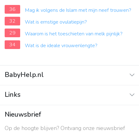
36
Mag ik volgens de Islam met mijn neef trouwen?
32
Wat is ernstige ovulatiepijn?
29
Waarom is het toeschieten van melk pijnlijk?
34
Wat is de ideale vrouwenlengte?
BabyHelp.nl
Home
Links
Vraag & Antwoord
Adverteren
Nieuwsbrief
Contact
Op de hoogte blijven? Ontvang onze nieuwsbrief
Over ons