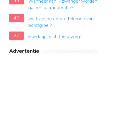
44
Wanneer kan ik zwanger worden
na een darmoperatie?
40
Wat zijn de eerste tekenen van
borstgroei?
27
Hoe krijg je stijfheid weg?
Advertentie