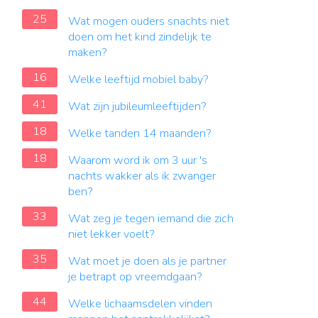
25
Wat mogen ouders snachts niet
doen om het kind zindelijk te
maken?
16
Welke leeftijd mobiel baby?
41
Wat zijn jubileumleeftijden?
18
Welke tanden 14 maanden?
18
Waarom word ik om 3 uur 's
nachts wakker als ik zwanger
ben?
33
Wat zeg je tegen iemand die zich
niet lekker voelt?
35
Wat moet je doen als je partner
je betrapt op vreemdgaan?
44
Welke lichaamsdelen vinden