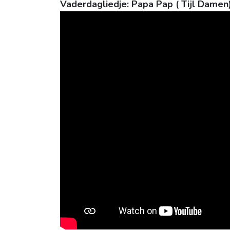
Vaderdagliedje: Papa Pap ( Tijl Damen