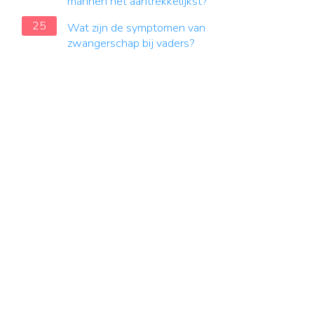
mannen het aantrekkelijkst?
25
Wat zijn de symptomen van
zwangerschap bij vaders?