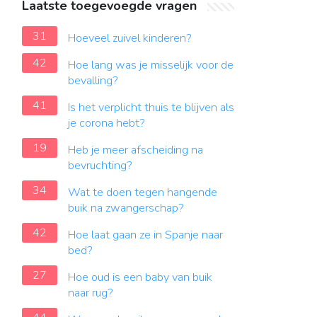
Laatste toegevoegde vragen
31
Hoeveel zuivel kinderen?
42
Hoe lang was je misselijk voor de
bevalling?
41
Is het verplicht thuis te blijven als
je corona hebt?
19
Heb je meer afscheiding na
bevruchting?
34
Wat te doen tegen hangende
buik na zwangerschap?
42
Hoe laat gaan ze in Spanje naar
bed?
27
Hoe oud is een baby van buik
naar rug?