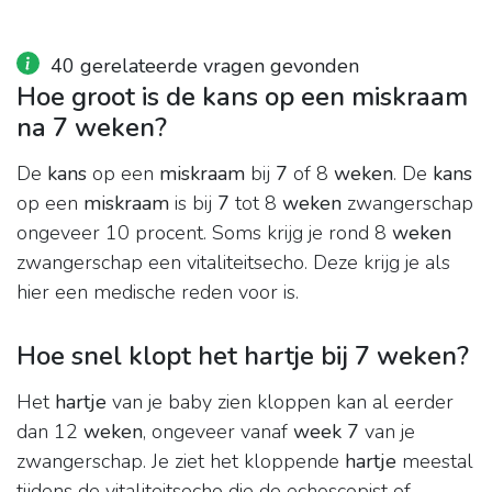
40 gerelateerde vragen gevonden
Hoe groot is de kans op een miskraam
na 7 weken?
De
kans
op een
miskraam
bij
7
of 8
weken
. De
kans
op een
miskraam
is bij
7
tot 8
weken
zwangerschap
ongeveer 10 procent. Soms krijg je rond 8
weken
zwangerschap een vitaliteitsecho. Deze krijg je als
hier een medische reden voor is.
Hoe snel klopt het hartje bij 7 weken?
Het
hartje
van je baby zien kloppen kan al eerder
dan 12
weken
, ongeveer vanaf
week 7
van je
zwangerschap. Je ziet het kloppende
hartje
meestal
tijdens de vitaliteitsecho die de echoscopist of