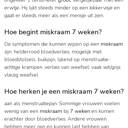
ongeveer 1 centimeter
groot
, vergelijkbaar met een
erwtje. Hij lijkt steeds minder op een kikkervisje en
gaat er steeds meer als een mensje uit zien.
Hoe begint miskraam 7 weken?
De symptomen die kunnen wijzen op een
miskraam
zijn: helderrood bloedverlies, mogelijk met
bloedstolsels. buikpijn, lijkend op menstruatie-
achtige krampen. verlies van weefsel: vaak wit/grijs
vliezig weefsel.
Hoe herken je een miskraam 7 weken?
aan als menstruatiepijn. Sommige vrouwen voelen
weinig van een
miskraam
bij
7 weken
en komen
erachter door bloedverlies. Andere vrouwen
hebben meer pijn en kunnen last hebben van