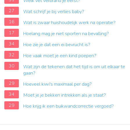
Welk vet verbrand je eerst?
27
Wat schrijf je bij verlies baby?
16
Wat is zwaar huishoudelijk werk na operatie?
17
Hoelang mag je niet sporten na bevalling?
34
Hoe zie je dat een ei bevrucht is?
32
Hoe vaak moet je een kind poepen?
30
Wat zijn de tekenen dat het tijd is om uit elkaar te
gaan?
29
Hoeveel kiwi's maximaal per dag?
34
Moet je je bekken intrekken als je staat?
29
Hoe krijg ik een buikwandcorrectie vergoed?