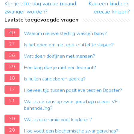
Kan je elke dag van de maand
Kan een kind een
zwanger worden?
erectie krijgen?
Laatste toegevoegde vragen
40
Waarom nieuwe kleding wassen baby?
27
Is het goed om met een knuffel te slapen?
36
Wat doen dolfijnen met mensen?
29
Hoe lang doe je met een ledikant?
18
Is huilen aangeboren gedrag?
17
Hoeveel tijd tussen positieve test en Booster?
21
Wat is de kans op zwangerschap na een IVF-
behandeling?
30
Wat is economie voor kinderen?
20
Hoe voelt een biochemische zwangerschap?