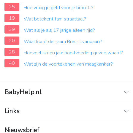
25
Hoe vraag je geld voor je bruiloft?
19
Wat betekent fam straattaal?
39
Wat als je als 17 jarige alleen rijd?
20
Waar komt de naam Brecht vandaan?
28
Hoeveel is een jaar borstvoeding geven waard?
40
Wat zijn de voortekenen van maagkanker?
BabyHelp.nl
Home
Links
Vraag & Antwoord
Adverteren
Nieuwsbrief
Contact