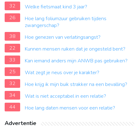
32
Welke fietsmaat kind 3 jaar?
26
Hoe lang foliumzuur gebruiken tijdens
zwangerschap?
38
Hoe genezen van verlatingsangst?
22
Kunnen mensen ruiken dat je ongesteld bent?
33
Kan iemand anders mijn ANWB pas gebruiken?
25
Wat zegt je neus over je karakter?
32
Hoe krijg ik mijn buik strakker na een bevalling?
34
Wat is niet acceptabel in een relatie?
44
Hoe lang daten mensen voor een relatie?
Advertentie