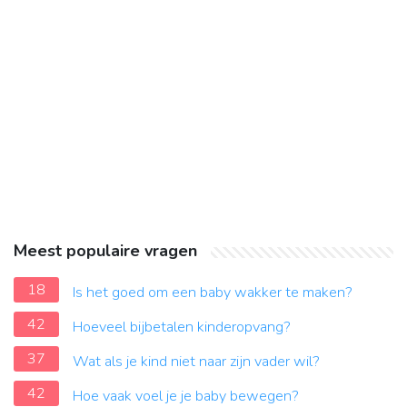
Meest populaire vragen
18
Is het goed om een baby wakker te maken?
42
Hoeveel bijbetalen kinderopvang?
37
Wat als je kind niet naar zijn vader wil?
42
Hoe vaak voel je je baby bewegen?