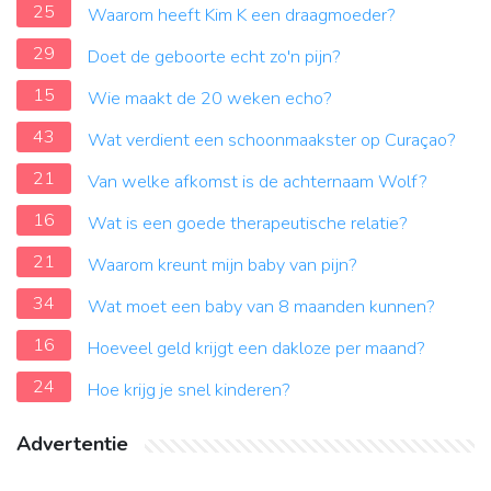
25
Waarom heeft Kim K een draagmoeder?
29
Doet de geboorte echt zo'n pijn?
15
Wie maakt de 20 weken echo?
43
Wat verdient een schoonmaakster op Curaçao?
21
Van welke afkomst is de achternaam Wolf?
16
Wat is een goede therapeutische relatie?
21
Waarom kreunt mijn baby van pijn?
34
Wat moet een baby van 8 maanden kunnen?
16
Hoeveel geld krijgt een dakloze per maand?
24
Hoe krijg je snel kinderen?
Advertentie