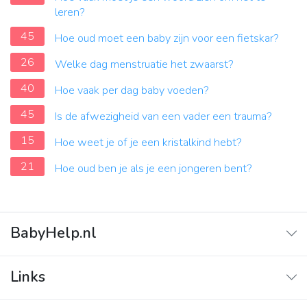
leren?
45
Hoe oud moet een baby zijn voor een fietskar?
26
Welke dag menstruatie het zwaarst?
40
Hoe vaak per dag baby voeden?
45
Is de afwezigheid van een vader een trauma?
15
Hoe weet je of je een kristalkind hebt?
21
Hoe oud ben je als je een jongeren bent?
BabyHelp.nl
Home
Links
Vraag & Antwoord
Adverteren