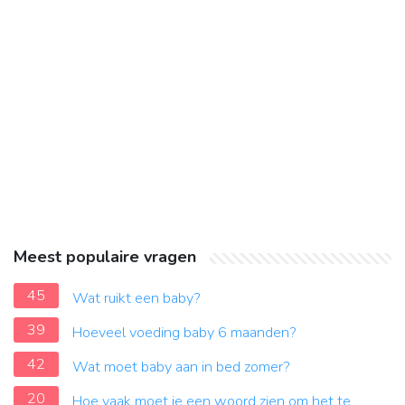
Meest populaire vragen
45
Wat ruikt een baby?
39
Hoeveel voeding baby 6 maanden?
42
Wat moet baby aan in bed zomer?
20
Hoe vaak moet je een woord zien om het te