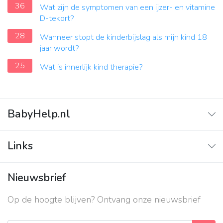
36
Wat zijn de symptomen van een ijzer- en vitamine
D-tekort?
28
Wanneer stopt de kinderbijslag als mijn kind 18
jaar wordt?
25
Wat is innerlijk kind therapie?
BabyHelp.nl
Home
Links
Vraag & Antwoord
Adverteren
Nieuwsbrief
Contact
Op de hoogte blijven? Ontvang onze nieuwsbrief
Over ons
Privacy beleid