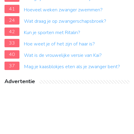
41
Hoeveel weken zwanger zwemmen?
24
Wat draag je op zwangerschapsbroek?
42
Kun je sporten met Ritalin?
33
Hoe weet je of het zijn of haar is?
40
Wat is de vrouwelijke versie van Kai?
37
Mag je kaasblokjes eten als je zwanger bent?
Advertentie