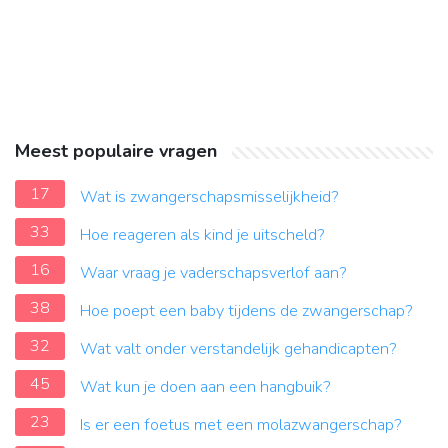
Meest populaire vragen
17
Wat is zwangerschapsmisselijkheid?
33
Hoe reageren als kind je uitscheld?
16
Waar vraag je vaderschapsverlof aan?
38
Hoe poept een baby tijdens de zwangerschap?
32
Wat valt onder verstandelijk gehandicapten?
45
Wat kun je doen aan een hangbuik?
23
Is er een foetus met een molazwangerschap?