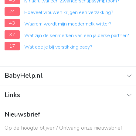
43
Is haaruitval een Zwangerschapssymptoom?
24
Hoeveel vrouwen krijgen een verzakking?
43
Waarom wordt mijn moedermelk witter?
37
Wat zijn de kenmerken van een jaloerse partner?
17
Wat doe je bij verstikking baby?
BabyHelp.nl
Home
Links
Vraag & Antwoord
Adverteren
Nieuwsbrief
Contact
Op de hoogte blijven? Ontvang onze nieuwsbrief
Over ons