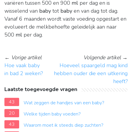
variëren tussen 500 en 900
ml
per dag en is
wisselend van
baby
tot
baby
en van dag tot dag.
Vanaf 6 maanden wordt vaste voeding opgestart en
evolueert de melkbehoefte geleidelijk aan naar
500
ml
per dag.
←
Vorige artikel
Volgende artikel
→
Hoe vaak baby
Hoeveel spaargeld mag kind
in bad 2 weken?
hebben ouder die een uitkering
heeft?
Laatste toegevoegde vragen
43
Wat zeggen de handjes van een baby?
20
Welke tijden baby voeden?
43
Waarom moet ik steeds diep zuchten?