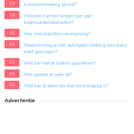
29
Is keelontsteking spoed?
18
Hoeveel mensen krijgen per jaar
baarmoederhalskanker?
26
Hoe snel klachten na eisprong?
34
Waarom mag je niet autorijden nadat je een baby
hebt gekregen?
31
Wat kan harde buiken opwekken?
45
Hoe spreek je Liam uit?
20
Wat kan ik doen als mijn kind angstig is?
Advertentie