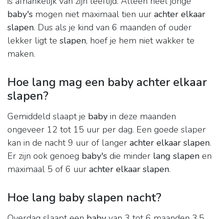
is afhankelijk van zijn leeftijd. Alleen heel jonge
baby's
mogen niet maximaal tien uur
achter elkaar
slapen
. Dus als je kind van 6 maanden of ouder
lekker ligt te
slapen
, hoef je hem niet wakker te
maken.
Hoe lang mag een baby achter elkaar
slapen?
Gemiddeld slaapt je
baby
in deze maanden
ongeveer 12 tot 15 uur per dag. Een goede slaper
kan in de nacht 9 uur of langer
achter elkaar slapen
.
Er zijn ook genoeg
baby's
die minder
lang slapen
en
maximaal 5 of 6 uur
achter elkaar slapen
.
Hoe lang baby slapen nacht?
Overdag slaapt een
baby
van 3 tot 6 maanden 3,5