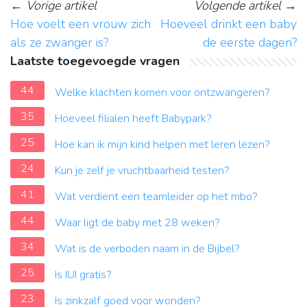
←
Vorige artikel
Volgende artikel
→
Hoe voelt een vrouw zich
Hoeveel drinkt een baby
als ze zwanger is?
de eerste dagen?
Laatste toegevoegde vragen
44
Welke klachten komen voor ontzwangeren?
35
Hoeveel filialen heeft Babypark?
25
Hoe kan ik mijn kind helpen met leren lezen?
24
Kun je zelf je vruchtbaarheid testen?
41
Wat verdient een teamleider op het mbo?
44
Waar ligt de baby met 28 weken?
34
Wat is de verboden naam in de Bijbel?
25
Is IUI gratis?
23
Is zinkzalf goed voor wonden?