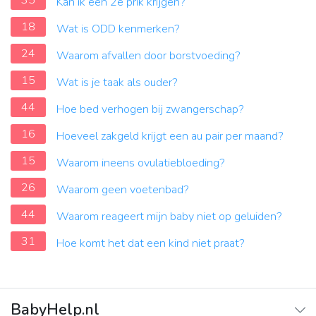
35
Kan ik een 2e prik krijgen?
18
Wat is ODD kenmerken?
24
Waarom afvallen door borstvoeding?
15
Wat is je taak als ouder?
44
Hoe bed verhogen bij zwangerschap?
16
Hoeveel zakgeld krijgt een au pair per maand?
15
Waarom ineens ovulatiebloeding?
26
Waarom geen voetenbad?
44
Waarom reageert mijn baby niet op geluiden?
31
Hoe komt het dat een kind niet praat?
BabyHelp.nl