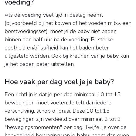
voeding?
Als de
voeding
veel tijd in beslag neemt
(bijvoorbeeld bij het kolven of het voeden m.b.v. een
borstvoedingsset), moet je de
baby
niet baden
binnen een half uur
na
de
voeding
. Bij sterke
geelheid en/of sufheid kan het baden beter
uitgesteld worden. Ook bij kreunen van je
baby
kun
je het baden beter uitstellen.
Hoe vaak per dag voel je je baby?
Een richtlijn is dat je per dag minimaal 10 tot 15
bewegingen moet
voelen
. Je telt dan iedere
verschuiving, schop of draai. Deze 10 tot 15
bewegingen zijn verdeeld over minimaal 2 tot 3
"bewegingsmomenten" per dag. Twijfel je over de
hoeveelheid beweging van je
baby
, neem dan even