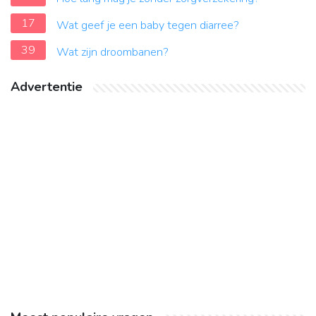
17
Wat geef je een baby tegen diarree?
39
Wat zijn droombanen?
Advertentie