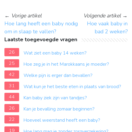
←
Vorige artikel
Volgende artikel
→
Hoe lang heeft een baby nodig
Hoe vaak baby in
om in slaap te vallen?
bad 2 weken?
Laatste toegevoegde vragen
26
Wat ziet een baby 14 weken?
25
Hoe zeg je in het Marokkaans je moeder?
42
Welke pijn is erger dan bevallen?
31
Wat kun je het beste eten in plaats van brood?
44
Kan baby ziek zijn van tandjes?
26
Kan je bevalling zomaar beginnen?
22
Hoeveel weerstand heeft een baby?
19
Hoe lang mag je zonder zorgverzekering?