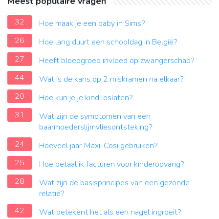
Meest populaire vragen
32
Hoe maak je een baby in Sims?
26
Hoe lang duurt een schooldag in België?
27
Heeft bloedgroep invloed op zwangerschap?
44
Wat is de kans op 2 miskramen na elkaar?
20
Hoe kun je je kind loslaten?
31
Wat zijn de symptomen van een
baarmoederslijmvliesontsteking?
24
Hoeveel jaar Maxi-Cosi gebruiken?
25
Hoe betaal ik facturen voor kinderopvang?
28
Wat zijn de basisprincipes van een gezonde
relatie?
42
Wat betekent het als een nagel ingroeit?