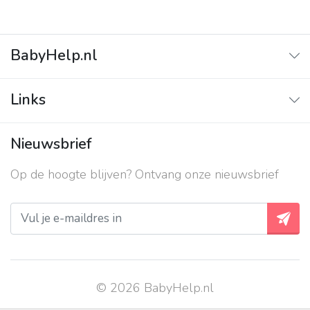
BabyHelp.nl
Home
Links
Vraag & Antwoord
Adverteren
Nieuwsbrief
Contact
Op de hoogte blijven? Ontvang onze nieuwsbrief
Over ons
Privacy beleid
© 2026 BabyHelp.nl