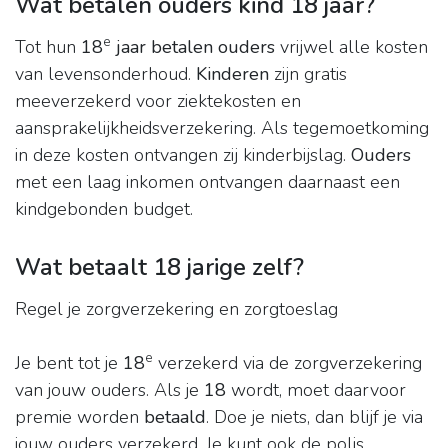
Wat betalen ouders kind 18 jaar?
e
Tot hun
18
jaar betalen ouders
vrijwel alle kosten
van levensonderhoud.
Kinderen
zijn gratis
meeverzekerd voor ziektekosten en
aansprakelijkheidsverzekering. Als tegemoetkoming
in deze kosten ontvangen zij kinderbijslag.
Ouders
met een laag inkomen ontvangen daarnaast een
kindgebonden budget.
Wat betaalt 18 jarige zelf?
Regel je zorgverzekering en zorgtoeslag
e
Je bent tot je
18
verzekerd via de zorgverzekering
van jouw ouders. Als je
18
wordt, moet daarvoor
premie worden
betaald
. Doe je niets, dan blijf je via
jouw ouders verzekerd. Je kunt ook de polis