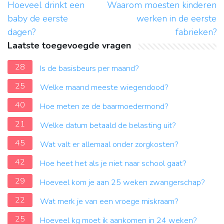
Hoeveel drinkt een
Waarom moesten kinderen
baby de eerste
werken in de eerste
dagen?
fabrieken?
Laatste toegevoegde vragen
28
Is de basisbeurs per maand?
25
Welke maand meeste wiegendood?
40
Hoe meten ze de baarmoedermond?
21
Welke datum betaald de belasting uit?
45
Wat valt er allemaal onder zorgkosten?
42
Hoe heet het als je niet naar school gaat?
29
Hoeveel kom je aan 25 weken zwangerschap?
22
Wat merk je van een vroege miskraam?
25
Hoeveel kg moet ik aankomen in 24 weken?