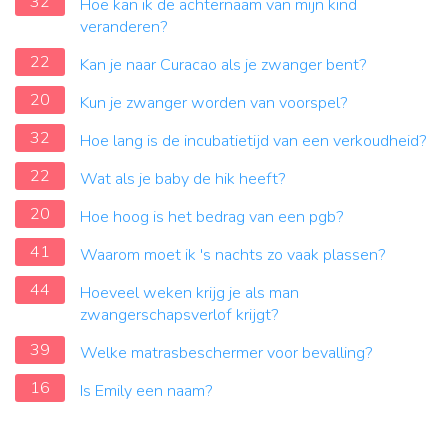
32
Hoe kan ik de achternaam van mijn kind
veranderen?
22
Kan je naar Curacao als je zwanger bent?
20
Kun je zwanger worden van voorspel?
32
Hoe lang is de incubatietijd van een verkoudheid?
22
Wat als je baby de hik heeft?
20
Hoe hoog is het bedrag van een pgb?
41
Waarom moet ik 's nachts zo vaak plassen?
44
Hoeveel weken krijg je als man
zwangerschapsverlof krijgt?
39
Welke matrasbeschermer voor bevalling?
16
Is Emily een naam?