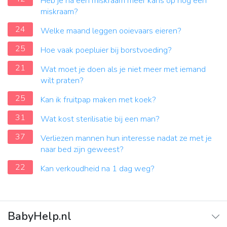
Heb je na een miskraam meer kans op nog een
miskraam?
24
Welke maand leggen ooievaars eieren?
25
Hoe vaak poepluier bij borstvoeding?
21
Wat moet je doen als je niet meer met iemand
wilt praten?
25
Kan ik fruitpap maken met koek?
31
Wat kost sterilisatie bij een man?
37
Verliezen mannen hun interesse nadat ze met je
naar bed zijn geweest?
22
Kan verkoudheid na 1 dag weg?
BabyHelp.nl