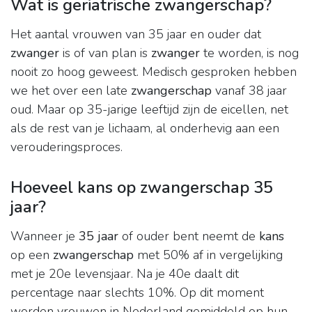
Wat is geriatrische zwangerschap?
Het aantal vrouwen van 35 jaar en ouder dat
zwanger
is of van plan is
zwanger
te worden, is nog
nooit zo hoog geweest. Medisch gesproken hebben
we het over een late
zwangerschap
vanaf 38 jaar
oud. Maar op 35-jarige leeftijd zijn de eicellen, net
als de rest van je lichaam, al onderhevig aan een
verouderingsproces.
Hoeveel kans op zwangerschap 35
jaar?
Wanneer je
35 jaar
of ouder bent neemt de
kans
op een
zwangerschap
met 50% af in vergelijking
met je 20e levensjaar. Na je 40e daalt dit
percentage naar slechts 10%. Op dit moment
worden vrouwen in Nederland gemiddeld op hun