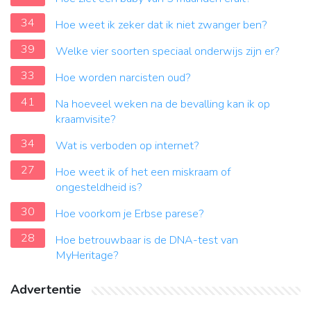
34
Hoe weet ik zeker dat ik niet zwanger ben?
39
Welke vier soorten speciaal onderwijs zijn er?
33
Hoe worden narcisten oud?
41
Na hoeveel weken na de bevalling kan ik op
kraamvisite?
34
Wat is verboden op internet?
27
Hoe weet ik of het een miskraam of
ongesteldheid is?
30
Hoe voorkom je Erbse parese?
28
Hoe betrouwbaar is de DNA-test van
MyHeritage?
Advertentie