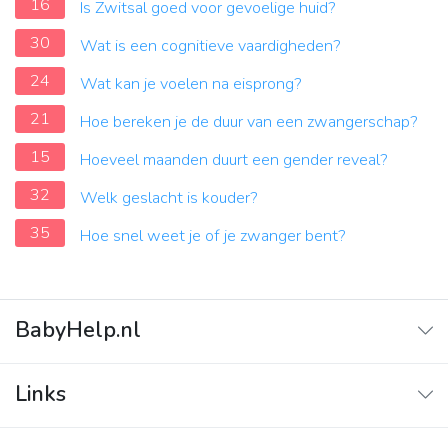
16
Is Zwitsal goed voor gevoelige huid?
30
Wat is een cognitieve vaardigheden?
24
Wat kan je voelen na eisprong?
21
Hoe bereken je de duur van een zwangerschap?
15
Hoeveel maanden duurt een gender reveal?
32
Welk geslacht is kouder?
35
Hoe snel weet je of je zwanger bent?
BabyHelp.nl
Home
Links
Vraag & Antwoord
Adverteren