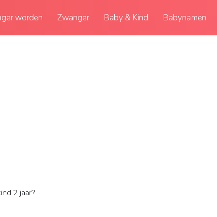
ger worden
Zwanger
Baby & Kind
Babynamen
ind 2 jaar?