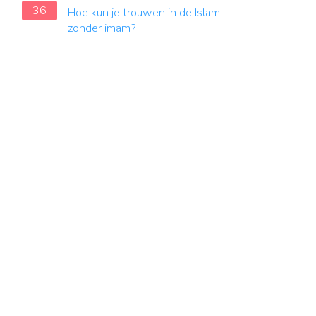
36
Hoe kun je trouwen in de Islam
zonder imam?