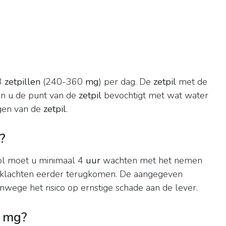
-3
zetpillen
(240-360
mg
) per dag. De
zetpil
met de
en u de punt van de
zetpil
bevochtigt met wat water
ngen van de
zetpil
.
?
ol moet u minimaal 4
uur
wachten met het nemen
 klachten eerder terugkomen. De aangegeven
nwege het risico op ernstige schade aan de lever.
0 mg?