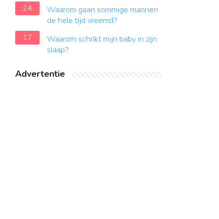
24
Waarom gaan sommige mannen
de hele tijd vreemd?
17
Waarom schrikt mijn baby in zijn
slaap?
Advertentie