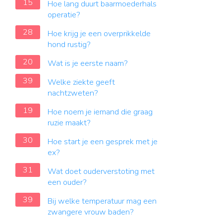
15
Hoe lang duurt baarmoederhals
operatie?
28
Hoe krijg je een overprikkelde
hond rustig?
20
Wat is je eerste naam?
39
Welke ziekte geeft
nachtzweten?
19
Hoe noem je iemand die graag
ruzie maakt?
30
Hoe start je een gesprek met je
ex?
31
Wat doet ouderverstoting met
een ouder?
39
Bij welke temperatuur mag een
zwangere vrouw baden?