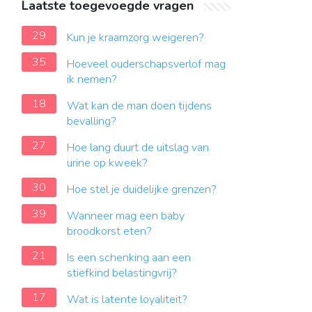
Laatste toegevoegde vragen
29
Kun je kraamzorg weigeren?
35
Hoeveel ouderschapsverlof mag
ik nemen?
18
Wat kan de man doen tijdens
bevalling?
27
Hoe lang duurt de uitslag van
urine op kweek?
30
Hoe stel je duidelijke grenzen?
39
Wanneer mag een baby
broodkorst eten?
21
Is een schenking aan een
stiefkind belastingvrij?
17
Wat is latente loyaliteit?