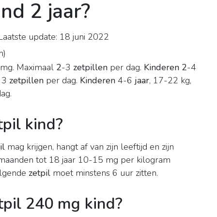
ind 2 jaar?
aatste update: 18 juni 2022
n
)
0 mg. Maximaal
2
-3
zetpillen
per dag.
Kinderen 2
-4
l 3
zetpillen
per dag.
Kinderen
4-6
jaar
, 17-22 kg,
ag.
tpil kind?
il
mag krijgen, hangt af van zijn leeftijd en zijn
maanden tot 18 jaar 10-15 mg per kilogram
lgende
zetpil
moet minstens 6 uur zitten.
tpil 240 mg kind?