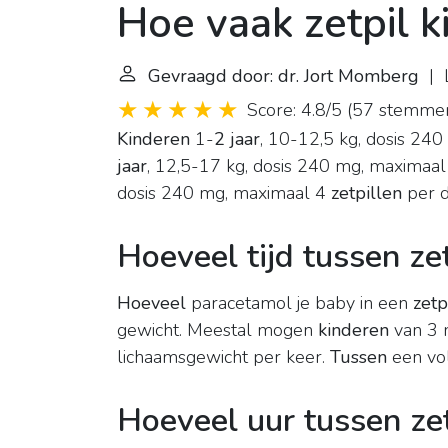
Hoe vaak zetpil k
Gevraagd door: dr. Jort Momberg
| L
Score: 4.8/5
(
57 stemme
Kinderen
1-
2 jaar
, 10-12,5 kg, dosis 24
jaar
, 12,5-17 kg, dosis 240 mg, maximaa
dosis 240 mg, maximaal 4
zetpillen
per d
Hoeveel tijd tussen ze
Hoeveel
paracetamol je baby in een
zetp
gewicht. Meestal mogen
kinderen
van 3 
lichaamsgewicht per keer.
Tussen
een vo
Hoeveel uur tussen ze