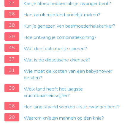
27
Kan je bloed hebben als je zwanger bent?
36
Hoe kan ik mijn kind zindelijk maken?
38
Kun je genezen van baarmoederhalskanker?
39
Hoe ontvang je combinatiekorting?
45
Wat doet cola met je spieren?
37
Wat is de didactische driehoek?
31
Wie moet de kosten van een babyshower
betalen?
39
Welk land heeft het laagste
vruchtbaarheidscijfer?
36
Hoe lang staand werken als je zwanger bent?
20
Waarom knielen mannen op één knie?