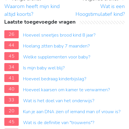
Waarom heeft mijn kind
Wat is een
altijd koorts?
Hoogstimulatief kind?
Laatste toegevoegde vragen
26
Hoeveel sneetjes brood kind 8 jaar?
44
Hoelang zitten baby 7 maanden?
45
Welke supplementen voor baby?
34
Is mijn baby wel blij?
41
Hoeveel bedraag kinderbijslag?
40
Hoeveel kaarsen om kamer te verwarmen?
33
Wat is het doel van het onderwijs?
20
Kun je aan DNA zien of iemand man of vrouw is?
45
Wat is de definitie van "trouwens"?