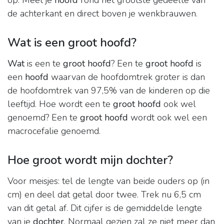
op. Meet je
hoofd
rond het grootste gedeelte van
de achterkant en direct boven je wenkbrauwen.
Wat is een groot hoofd?
Wat
is een te
groot hoofd
? Een te
groot hoofd
is
een
hoofd
waarvan de hoofdomtrek groter is dan
de hoofdomtrek van 97,5% van de kinderen op die
leeftijd. Hoe wordt een te
groot hoofd
ook wel
genoemd? Een te
groot hoofd
wordt ook wel een
macrocefalie genoemd.
Hoe groot wordt mijn dochter?
Voor meisjes: tel de lengte van beide ouders op (in
cm) en deel dat getal door twee. Trek nu 6,5 cm
van dit getal af. Dit cijfer is de gemiddelde lengte
van je
dochter
. Normaal gezien zal ze niet meer dan