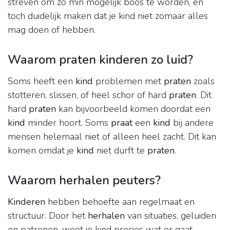
streven om zo min mogelijk boos te worden, en
toch duidelijk maken dat je kind niet zomaar alles
mag doen of hebben.
Waarom praten kinderen zo luid?
Soms heeft een
kind
problemen met
praten
zoals
stotteren, slissen, of heel schor of hard
praten
. Dit
hard
praten
kan bijvoorbeeld komen doordat een
kind
minder hoort. Soms
praat
een
kind
bij andere
mensen helemaal niet of alleen heel zacht. Dit kan
komen omdat je
kind
niet durft te
praten
.
Waarom herhalen peuters?
Kinderen
hebben behoefte aan regelmaat en
structuur. Door het
herhalen
van situaties, geluiden
en patronen, weet je kind precies wat er gaat