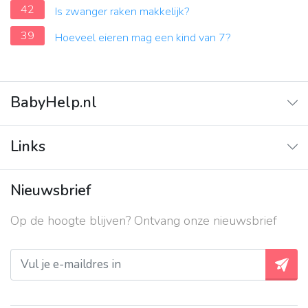
42
Is zwanger raken makkelijk?
39
Hoeveel eieren mag een kind van 7?
BabyHelp.nl
Home
Links
Vraag & Antwoord
Adverteren
Nieuwsbrief
Contact
Op de hoogte blijven? Ontvang onze nieuwsbrief
Over ons
Privacy beleid