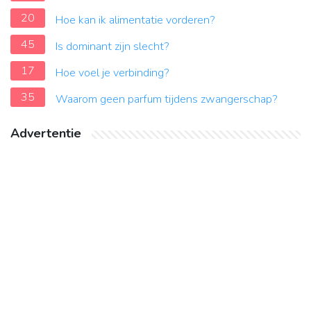
20
Hoe kan ik alimentatie vorderen?
45
Is dominant zijn slecht?
17
Hoe voel je verbinding?
35
Waarom geen parfum tijdens zwangerschap?
Advertentie