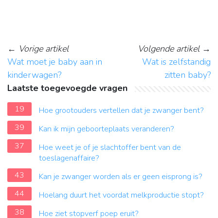
←
Vorige artikel
Volgende artikel
→
Wat moet je baby aan in
Wat is zelfstandig
kinderwagen?
zitten baby?
Laatste toegevoegde vragen
19
Hoe grootouders vertellen dat je zwanger bent?
39
Kan ik mijn geboorteplaats veranderen?
37
Hoe weet je of je slachtoffer bent van de
toeslagenaffaire?
43
Kan je zwanger worden als er geen eisprong is?
44
Hoelang duurt het voordat melkproductie stopt?
38
Hoe ziet stopverf poep eruit?