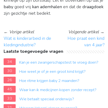
kinnetje op zijn borstkas). Let er bovendien op dat je
baby
goed vrij
kan ademhalen
en dat de
draagdoek
zijn gezichtje niet bedekt.
←
Vorige artikel
Volgende artikel
→
Wat is kinderarbeid in de
Hoe praat een kind
kledingindustrie?
van 4 jaar?
Laatste toegevoegde vragen
34
Kan je een zwangerschapstest te vroeg doen?
30
Hoe weet je of je een groot kind krijgt?
26
Hoe ritme krijgen baby 2 maanden?
45
Waar kan ik medicijnen kopen zonder recept?
33
Wie betaalt speciaal onderwijs?
21