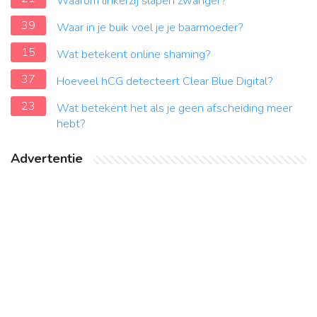
Waarom linkerzij slapen zwanger?
39
Waar in je buik voel je je baarmoeder?
15
Wat betekent online shaming?
37
Hoeveel hCG detecteert Clear Blue Digital?
23
Wat betekent het als je geen afscheiding meer
hebt?
Advertentie