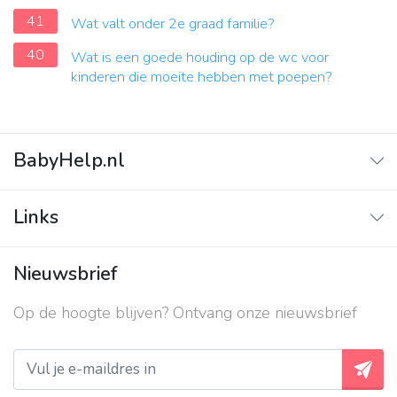
41
Wat valt onder 2e graad familie?
40
Wat is een goede houding op de wc voor
kinderen die moeite hebben met poepen?
BabyHelp.nl
Home
Links
Vraag & Antwoord
Adverteren
Nieuwsbrief
Contact
Op de hoogte blijven? Ontvang onze nieuwsbrief
Over ons
Privacy beleid