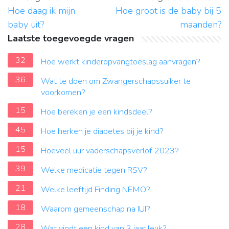
Hoe daag ik mijn
Hoe groot is de baby bij 5
baby uit?
maanden?
Laatste toegevoegde vragen
32
Hoe werkt kinderopvangtoeslag aanvragen?
36
Wat te doen om Zwangerschapssuiker te
voorkomen?
15
Hoe bereken je een kindsdeel?
45
Hoe herken je diabetes bij je kind?
15
Hoeveel uur vaderschapsverlof 2023?
39
Welke medicatie tegen RSV?
21
Welke leeftijd Finding NEMO?
18
Waarom gemeenschap na IUI?
28
Wat vindt een kind van 3 jaar leuk?