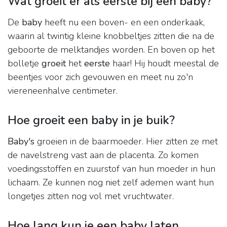
Wat groeit er als eerste bij een baby?
De
baby
heeft nu een boven- en een onderkaak,
waarin al twintig kleine knobbeltjes zitten die na de
geboorte de melktandjes worden. En boven op het
bolletje
groeit
het
eerste
haar! Hij houdt meestal de
beentjes voor zich gevouwen en meet nu zo'n
viereneenhalve centimeter.
Hoe groeit een baby in je buik?
Baby's
groeien in de baarmoeder. Hier zitten ze met
de navelstreng vast aan de placenta. Zo komen
voedingsstoffen en zuurstof van hun moeder in hun
lichaam. Ze kunnen nog niet zelf ademen want hun
longetjes zitten nog vol met vruchtwater.
Hoe lang kun je een baby laten