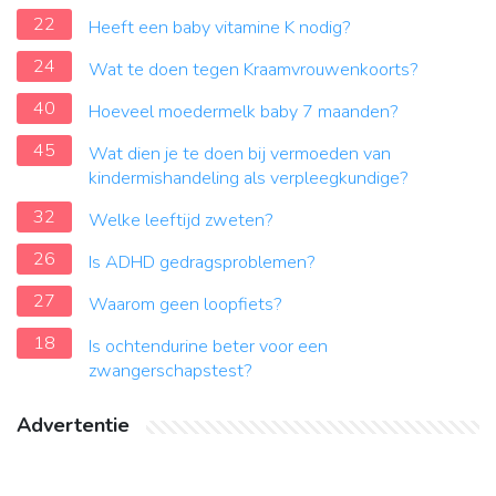
22
Heeft een baby vitamine K nodig?
24
Wat te doen tegen Kraamvrouwenkoorts?
40
Hoeveel moedermelk baby 7 maanden?
45
Wat dien je te doen bij vermoeden van
kindermishandeling als verpleegkundige?
32
Welke leeftijd zweten?
26
Is ADHD gedragsproblemen?
27
Waarom geen loopfiets?
18
Is ochtendurine beter voor een
zwangerschapstest?
Advertentie