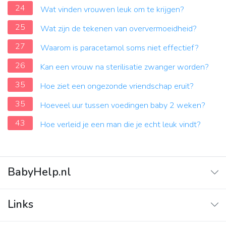
24
Wat vinden vrouwen leuk om te krijgen?
25
Wat zijn de tekenen van oververmoeidheid?
27
Waarom is paracetamol soms niet effectief?
26
Kan een vrouw na sterilisatie zwanger worden?
35
Hoe ziet een ongezonde vriendschap eruit?
35
Hoeveel uur tussen voedingen baby 2 weken?
43
Hoe verleid je een man die je echt leuk vindt?
BabyHelp.nl
Home
Links
Vraag & Antwoord
Adverteren