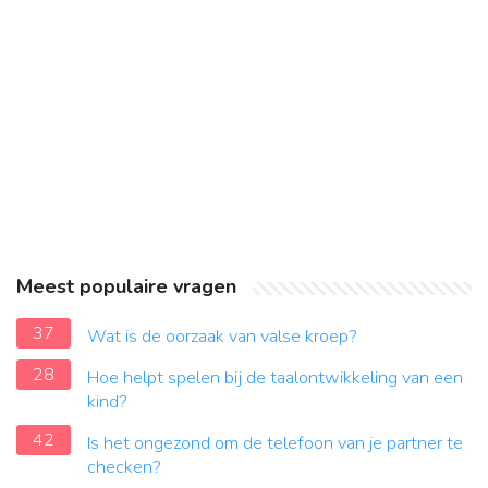
Meest populaire vragen
37
Wat is de oorzaak van valse kroep?
28
Hoe helpt spelen bij de taalontwikkeling van een
kind?
42
Is het ongezond om de telefoon van je partner te
checken?