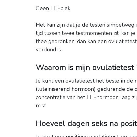
Geen LH-piek
Het kan zijn dat je de testen simpelweg
tijd tussen twee testmomenten zit, kan j
thee gedronken, dan kan een ovulatietest
verdund is.
Waarom is mijn ovulatietest 
Je kunt een ovulatietest het beste in de
(luteïniserend hormoon) gedurende de d
concentratie van het LH-hormoon laag zijn 
mist.
Hoeveel dagen seks na posit
Je hebt een
positieve ovulatietest
, en da