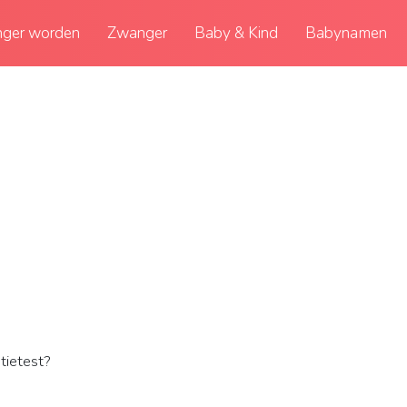
ger worden
Zwanger
Baby & Kind
Babynamen
tietest?