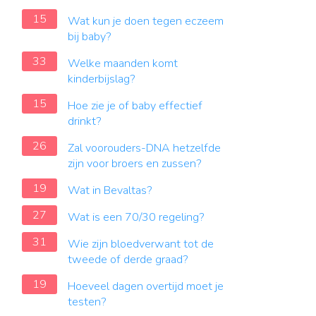
15
Wat kun je doen tegen eczeem
bij baby?
33
Welke maanden komt
kinderbijslag?
15
Hoe zie je of baby effectief
drinkt?
26
Zal voorouders-DNA hetzelfde
zijn voor broers en zussen?
19
Wat in Bevaltas?
27
Wat is een 70/30 regeling?
31
Wie zijn bloedverwant tot de
tweede of derde graad?
19
Hoeveel dagen overtijd moet je
testen?