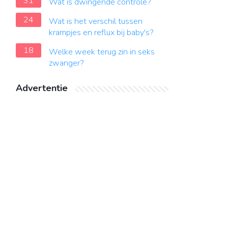
31
Wat is dwingende controle?
24
Wat is het verschil tussen
krampjes en reflux bij baby's?
18
Welke week terug zin in seks
zwanger?
Advertentie