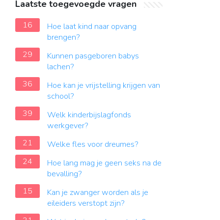
Laatste toegevoegde vragen
16
Hoe laat kind naar opvang
brengen?
29
Kunnen pasgeboren babys
lachen?
36
Hoe kan je vrijstelling krijgen van
school?
39
Welk kinderbijslagfonds
werkgever?
21
Welke fles voor dreumes?
24
Hoe lang mag je geen seks na de
bevalling?
15
Kan je zwanger worden als je
eileiders verstopt zijn?