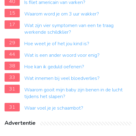
40
Is filet americain van varken?
15
Waarom word je om 3 uur wakker?
17
Wat zijn vier symptomen van een te traag
werkende schildklier?
29
Hoe weet je of het jou kind is?
44
Wat is een ander woord voor enig?
38
Hoe kan ik geduld oefenen?
33
Wat innemen bij veel bloedverlies?
31
Waarom gooit mijn baby zijn benen in de lucht
tijdens het slapen?
31
Waar voel je je schaambot?
Advertentie