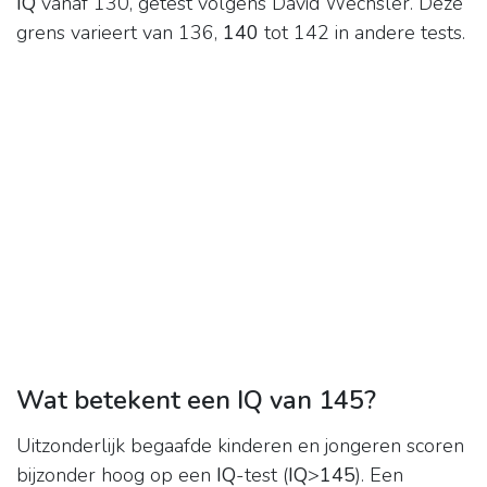
IQ
vanaf 130, getest volgens David Wechsler. Deze
grens varieert van 136,
140
tot 142 in andere tests.
Wat betekent een IQ van 145?
Uitzonderlijk begaafde kinderen en jongeren scoren
bijzonder hoog op een
IQ
-test (
IQ
>
145
). Een