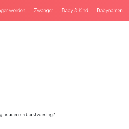
ger worden
Zwanger
Baby & Kind
Babynamen
 houden na borstvoeding?