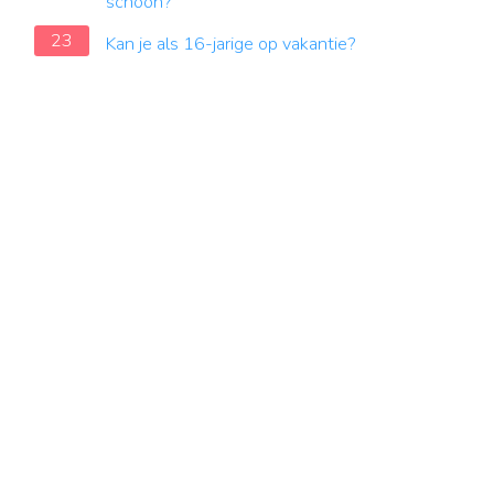
schoon?
23
Kan je als 16-jarige op vakantie?