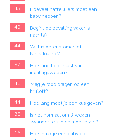
43
Hoeveel natte luiers moet een
baby hebben?
43
Begint de bevalling vaker 's
nachts?
44
Wat is beter stomen of
Neusdouche?
37
Hoe lang heb je last van
indalingsweeën?
45
Mag je rood dragen op een
bruiloft?
44
Hoe lang moet je een kus geven?
38
Is het normaal om 3 weken
zwanger te zijn en moe te zijn?
16
Hoe maak je een baby oor