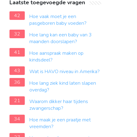
Laatste toegevoegde vragen
42
Hoe vaak moet je een
pasgeboren baby voeden?
32
Hoe lang kan een baby van 3
maanden doorslapen?
41
Hoe aanspraak maken op
kindsdeel?
43
Wat is HAVO niveau in Amerika?
36
Hoe lang ziek kind laten slapen
overdag?
21
Waarom dikker haar tijdens
zwangerschap?
34
Hoe maak je een praatje met
vreemden?