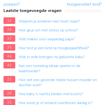
poepen?
hoogsensitief kind?
Laatste toegevoegde vragen
32
Waarom je kinderen niet moet slaan?
34
Hoe ga je om met stress op school?
37
Wat maken voor verjaardag papa?
35
Hoe test je een kind op hoogbegaafdheid?
44
Wat in orde brengen na geboorte baby?
41
Kan een tweeling elkaar opeten in de
baarmoeder?
21
Hoe ziet een gezonde relatie tussen moeder en
dochter eruit?
28
Hoe baby 's nachts kleden met koorts?
31
Hoe weet je of iemand overdreven aardig is?