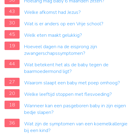
30
Hoelang mag baby 6 maanden zitten?
43
Welke afkomst had Jezus?
30
Wat is er anders op een Vrije school?
45
Welk eten maakt gelukkig?
19
Hoeveel dagen na de eisprong zijn
zwangerschapssymptomen?
44
Wat betekent het als de baby tegen de
baarmoedermond ligt?
27
Waarom slaapt een baby met poep omhoog?
20
Welke leeftijd stoppen met flesvoeding?
18
Wanneer kan een pasgeboren baby in zijn eigen
bedje slapen?
36
Wat zijn de symptomen van een koemelkallergie
bij een kind?