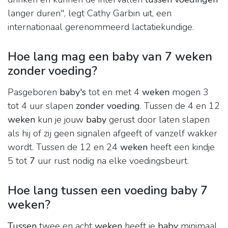
langer duren", legt Cathy Garbin uit, een
internationaal gerenommeerd lactatiekundige.
Hoe lang mag een baby van 7 weken
zonder voeding?
Pasgeboren
baby's
tot en met 4
weken
mogen 3
tot 4 uur slapen
zonder voeding
. Tussen de 4 en 12
weken
kun je jouw
baby
gerust door laten slapen
als hij of zij geen signalen afgeeft of vanzelf wakker
wordt. Tussen de 12 en 24
weken
heeft een kindje
5 tot
7
uur rust nodig na elke voedingsbeurt.
Hoe lang tussen een voeding baby 7
weken?
Tussen
twee en acht
weken
heeft je
baby
minimaal