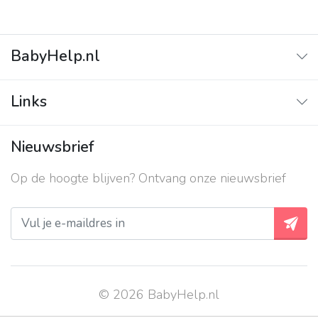
BabyHelp.nl
Home
Links
Vraag & Antwoord
Adverteren
Nieuwsbrief
Contact
Op de hoogte blijven? Ontvang onze nieuwsbrief
Over ons
Privacy beleid
© 2026 BabyHelp.nl