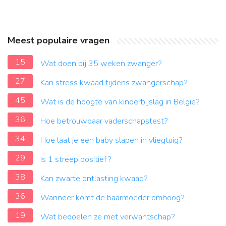
Meest populaire vragen
15
Wat doen bij 35 weken zwanger?
27
Kan stress kwaad tijdens zwangerschap?
45
Wat is de hoogte van kinderbijslag in Belgie?
36
Hoe betrouwbaar vaderschapstest?
34
Hoe laat je een baby slapen in vliegtuig?
29
Is 1 streep positief?
38
Kan zwarte ontlasting kwaad?
36
Wanneer komt de baarmoeder omhoog?
19
Wat bedoelen ze met verwantschap?