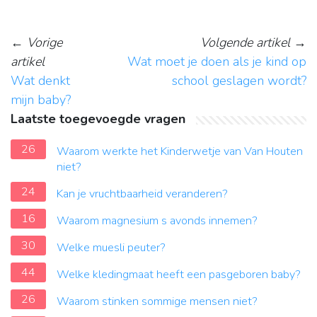
←
Vorige
Volgende artikel
→
artikel
Wat moet je doen als je kind op
Wat denkt
school geslagen wordt?
mijn baby?
Laatste toegevoegde vragen
26
Waarom werkte het Kinderwetje van Van Houten
niet?
24
Kan je vruchtbaarheid veranderen?
16
Waarom magnesium s avonds innemen?
30
Welke muesli peuter?
44
Welke kledingmaat heeft een pasgeboren baby?
26
Waarom stinken sommige mensen niet?