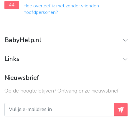
44
Hoe overleef ik met zonder vrienden
hoofdpersonen?
BabyHelp.nl
Home
Links
Vraag & Antwoord
Adverteren
Nieuwsbrief
Contact
Op de hoogte blijven? Ontvang onze nieuwsbrief
Over ons
Privacy beleid