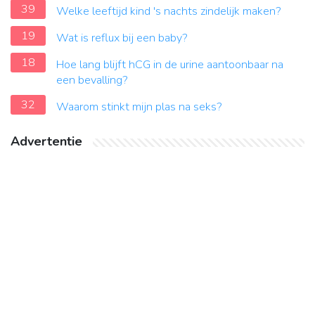
39
Welke leeftijd kind 's nachts zindelijk maken?
19
Wat is reflux bij een baby?
18
Hoe lang blijft hCG in de urine aantoonbaar na
een bevalling?
32
Waarom stinkt mijn plas na seks?
Advertentie