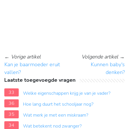
←
Vorige artikel
Volgende artikel
→
Kan je baarmoeder eruit
Kunnen baby's
vallen?
denken?
Laatste toegevoegde vragen
33
Welke eigenschappen krijg je van je vader?
36
Hoe lang duurt het schooljaar nog?
35
Wat merk je met een miskraam?
34
Wat betekent nod zwanger?