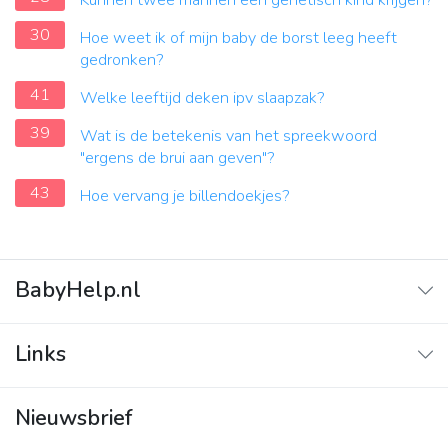
Kunnen twee mannen een genetisch kind krijgen?
30
Hoe weet ik of mijn baby de borst leeg heeft
gedronken?
41
Welke leeftijd deken ipv slaapzak?
39
Wat is de betekenis van het spreekwoord
"ergens de brui aan geven"?
43
Hoe vervang je billendoekjes?
BabyHelp.nl
Home
Links
Vraag & Antwoord
Adverteren
Nieuwsbrief
Contact