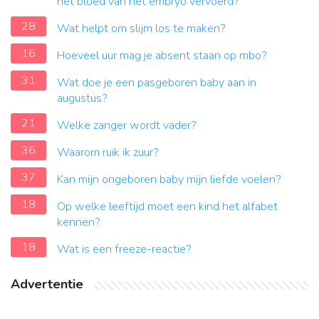
het bloed van het embryo vervoerd?
28
Wat helpt om slijm los te maken?
16
Hoeveel uur mag je absent staan op mbo?
31
Wat doe je een pasgeboren baby aan in
augustus?
21
Welke zanger wordt vader?
36
Waarom ruik ik zuur?
37
Kan mijn ongeboren baby mijn liefde voelen?
18
Op welke leeftijd moet een kind het alfabet
kennen?
18
Wat is een freeze-reactie?
Advertentie