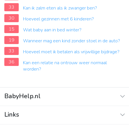
33
Kan ik zalm eten als ik zwanger ben?
30
Hoeveel gezinnen met 6 kinderen?
15
Wat baby aan in bed winter?
19
Wanneer mag een kind zonder stoel in de auto?
33
Hoeveel moet ik betalen als vrijwillige bijdrage?
36
Kan een relatie na ontrouw weer normaal
worden?
BabyHelp.nl
Home
Links
Vraag & Antwoord
Adverteren