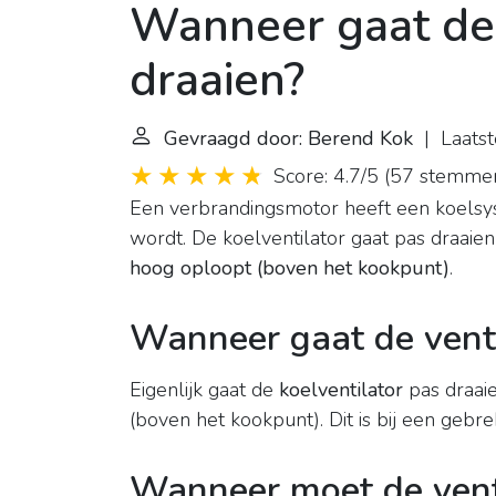
Wanneer gaat de v
draaien?
Gevraagd door: Berend Kok
| Laatste
Score: 4.7/5
(
57 stemme
Een verbrandingsmotor heeft een koelsys
wordt. De koelventilator gaat pas draaie
hoog oploopt (boven het kookpunt)
.
Wanneer gaat de venti
Eigenlijk gaat de
koelventilator
pas draai
(boven het kookpunt). Dit is bij een gebre
Wanneer moet de venti