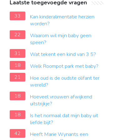
Laatste toegevoegde vragen
33
Kan kinderalimentatie herzien
worden?
22
Waarom wil mijn baby geen
speen?
31
Wat tekent een kind van 3 5?
18
Welk Roompot park met baby?
21
Hoe oud is de oudste olifant ter
wereld?
18
Hoeveel vrouwen afwijkend
uitstrijkje?
18
Is het normaal dat mijn baby uit
liefde bijt?
42
Heeft Marie Wynants een