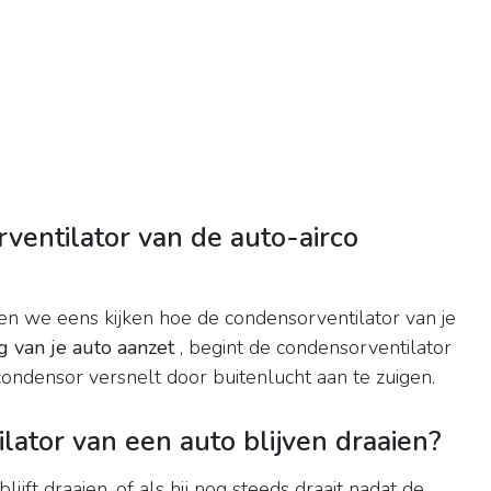
entilator van de auto-airco
aten we eens kijken hoe de condensorventilator van je
g van je auto aanzet
, begint de condensorventilator
ondensor versnelt door buitenlucht aan te zuigen.
lator van een auto blijven draaien?
blijft draaien, of als hij nog steeds draait nadat de