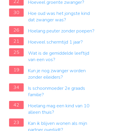
22
Hoeveel groente zwanger?
30
Hoe oud was het jongste kind
dat zwanger was?
26
Hoelang peuter zonder poepen?
21
Hoeveel schermtijd 1 jaar?
25
Wat is de gemiddelde leeftijd
van een vos?
19
Kun je nog zwanger worden
zonder eileiders?
34
Is schoonmoeder 2e graads
familie?
42
Hoelang mag een kind van 10
alleen thuis?
23
Kan ik blijven wonen als mijn
partner overlijdt?