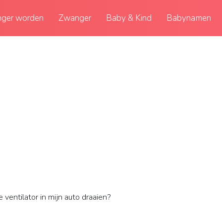
ger worden
Zwanger
Baby & Kind
Babynamen
ventilator in mijn auto draaien?