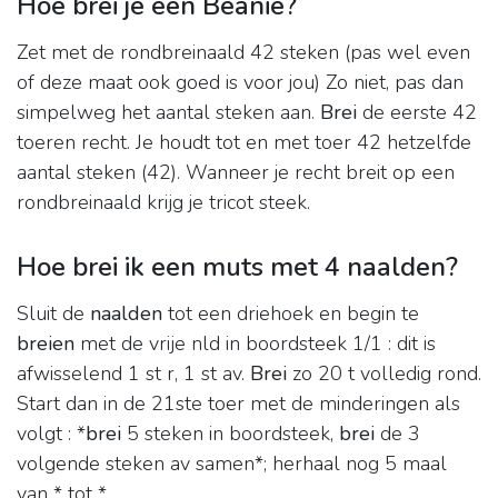
Hoe brei je een Beanie?
Zet met de rondbreinaald 42 steken (pas wel even
of deze maat ook goed is voor jou) Zo niet, pas dan
simpelweg het aantal steken aan.
Brei
de eerste 42
toeren recht. Je houdt tot en met toer 42 hetzelfde
aantal steken (42). Wanneer je recht breit op een
rondbreinaald krijg je tricot steek.
Hoe brei ik een muts met 4 naalden?
Sluit de
naalden
tot een driehoek en begin te
breien
met de vrije nld in boordsteek 1/1 : dit is
afwisselend 1 st r, 1 st av.
Brei
zo 20 t volledig rond.
Start dan in de 21ste toer met de minderingen als
volgt : *
brei
5 steken in boordsteek,
brei
de 3
volgende steken av samen*; herhaal nog 5 maal
van * tot *.