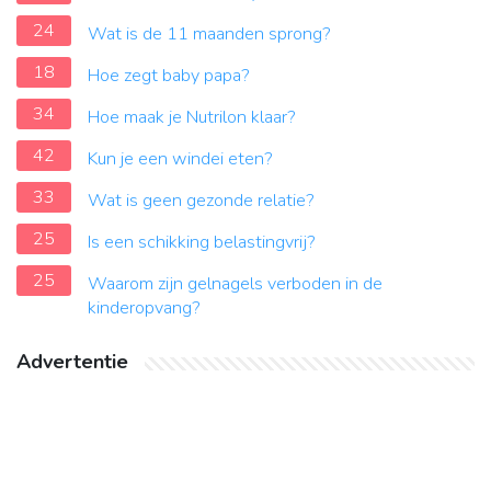
24
Wat is de 11 maanden sprong?
18
Hoe zegt baby papa?
34
Hoe maak je Nutrilon klaar?
42
Kun je een windei eten?
33
Wat is geen gezonde relatie?
25
Is een schikking belastingvrij?
25
Waarom zijn gelnagels verboden in de
kinderopvang?
Advertentie