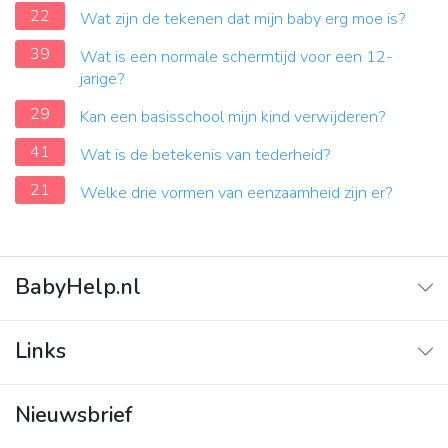
22
Wat zijn de tekenen dat mijn baby erg moe is?
39
Wat is een normale schermtijd voor een 12-
jarige?
29
Kan een basisschool mijn kind verwijderen?
41
Wat is de betekenis van tederheid?
21
Welke drie vormen van eenzaamheid zijn er?
BabyHelp.nl
Home
Links
Vraag & Antwoord
Adverteren
Nieuwsbrief
Contact