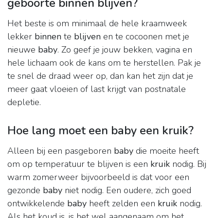
geboorte binnen blijven?
Het beste is om minimaal de hele kraamweek
lekker
binnen
te
blijven
en te cocoonen met je
nieuwe
baby
. Zo geef je jouw bekken, vagina en
hele lichaam ook de kans om te herstellen. Pak je
te snel de draad weer op, dan kan het zijn dat je
meer gaat vloeien of last krijgt van postnatale
depletie.
Hoe lang moet een baby een kruik?
Alleen bij een pasgeboren
baby
die moeite heeft
om op temperatuur te blijven is een
kruik
nodig. Bij
warm zomerweer bijvoorbeeld is dat voor een
gezonde
baby
niet nodig. Een oudere, zich goed
ontwikkelende
baby
heeft zelden een
kruik
nodig.
Als het koud is, is het wel aangenaam om het