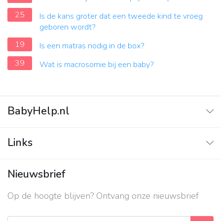
25
Is de kans groter dat een tweede kind te vroeg
geboren wordt?
19
Is een matras nodig in de box?
39
Wat is macrosomie bij een baby?
BabyHelp.nl
Home
Links
Vraag & Antwoord
Adverteren
Nieuwsbrief
Contact
Op de hoogte blijven? Ontvang onze nieuwsbrief
Over ons
Privacy beleid