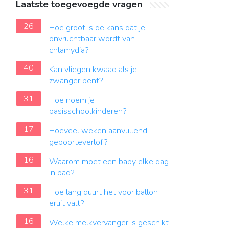
Laatste toegevoegde vragen
26
Hoe groot is de kans dat je
onvruchtbaar wordt van
chlamydia?
40
Kan vliegen kwaad als je
zwanger bent?
31
Hoe noem je
basisschoolkinderen?
17
Hoeveel weken aanvullend
geboorteverlof?
16
Waarom moet een baby elke dag
in bad?
31
Hoe lang duurt het voor ballon
eruit valt?
16
Welke melkvervanger is geschikt