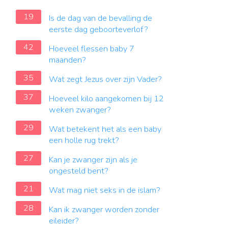
19
Is de dag van de bevalling de
eerste dag geboorteverlof?
42
Hoeveel flessen baby 7
maanden?
35
Wat zegt Jezus over zijn Vader?
37
Hoeveel kilo aangekomen bij 12
weken zwanger?
29
Wat betekent het als een baby
een holle rug trekt?
27
Kan je zwanger zijn als je
ongesteld bent?
21
Wat mag niet seks in de islam?
28
Kan ik zwanger worden zonder
eileider?