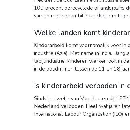
Het trekt de duurzaamheidsdiscussie stee
100 procent gerecyclede of anderszins
d
samen met het ambitieuze doel om tegen 20
Welke landen komt kinderar
Kinderarbeid
komt voornamelijk voor in d
industrie (Azië). Met name in India, Bang
tapijtindustrie. Kinderen werken ook in d
in de goudmijnen tussen de 11 en 18 jaar
Is kinderarbeid verboden in
Sinds het wetje van Van Houten uit 1874 i
Nederland verboden
.
Heel
wat jaren lat
International Labour Organization (ILO) e