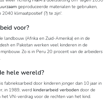
ds weer richting
H&M's
doelstelling om 'tegen 2030
uurzaam
geproduceerde materialen te gebruiken,
40 klimaatpositief (?) te zijn'.
beid voor?
e landbouw (Afrika en Zuid-Amerika) en in de
ladesh en Pakistan werken veel kinderen in de
e mijnbouw. Zo is in Peru 20 procent van de arbeiders
.
 de hele wereld?
s fabrieksarbeid door kinderen jonger dan 10 jaar in
er, in 1989, werd
kinderarbeid verboden
door de
n het VN-verdrag voor de rechten van het kind.