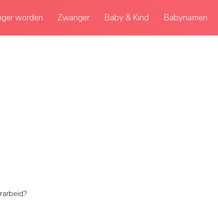
ger worden
Zwanger
Baby & Kind
Babynamen
rarbeid?