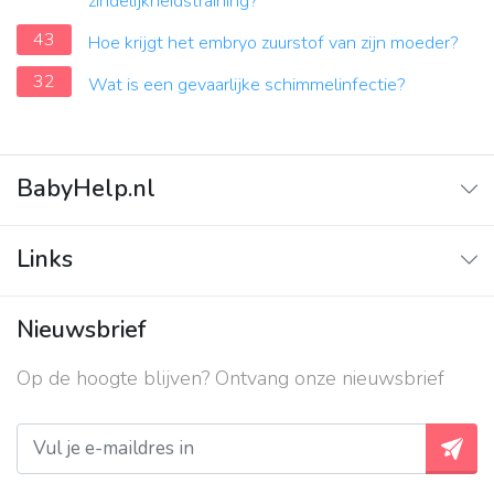
zindelijkheidstraining?
43
Hoe krijgt het embryo zuurstof van zijn moeder?
32
Wat is een gevaarlijke schimmelinfectie?
BabyHelp.nl
Home
Links
Vraag & Antwoord
Adverteren
Nieuwsbrief
Contact
Op de hoogte blijven? Ontvang onze nieuwsbrief
Over ons
Privacy beleid