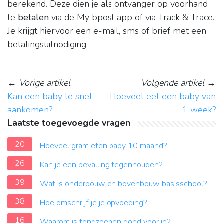
berekend. Deze dien je als ontvanger op voorhand
te
betalen
via de My bpost app of via Track & Trace.
Je krijgt hiervoor een e-mail, sms of brief met een
betalingsuitnodiging.
←
Vorige artikel
Volgende artikel
→
Kan een baby te snel
Hoeveel eet een baby van
aankomen?
1 week?
Laatste toegevoegde vragen
20
Hoeveel gram eten baby 10 maand?
26
Kan je een bevalling tegenhouden?
39
Wat is onderbouw en bovenbouw basisschool?
38
Hoe omschrijf je je opvoeding?
16
Waarom is tongzoenen goed voor je?