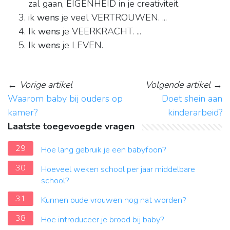
zal gaan, EIGENHEID in je creativiteit.
ik
wens
je veel VERTROUWEN. ...
Ik
wens
je VEERKRACHT. ...
Ik
wens
je LEVEN.
←
Vorige artikel
Volgende artikel
→
Waarom baby bij ouders op
Doet shein aan
kamer?
kinderarbeid?
Laatste toegevoegde vragen
29
Hoe lang gebruik je een babyfoon?
30
Hoeveel weken school per jaar middelbare
school?
31
Kunnen oude vrouwen nog nat worden?
38
Hoe introduceer je brood bij baby?