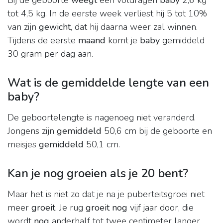
Bij de geboorte
weegt
een voldragen
baby
2,6 kg
tot 4,5 kg. In de eerste week verliest hij 5 tot 10%
van zijn
gewicht
, dat hij daarna weer zal winnen.
Tijdens de eerste
maand
komt je
baby
gemiddeld
30 gram per dag aan.
Wat is de gemiddelde lengte van een
baby?
De geboortelengte is nagenoeg niet veranderd.
Jongens zijn
gemiddeld
50,6 cm bij de geboorte en
meisjes
gemiddeld
50,1 cm.
Kan je nog groeien als je 20 bent?
Maar het is niet zo dat je na je puberteitsgroei niet
meer
groeit
. Je rug
groeit nog
vijf jaar door, die
wordt
nog
anderhalf tot twee centimeter langer.