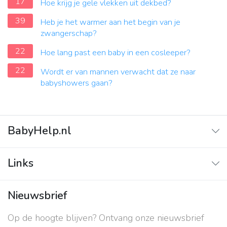
17
Hoe krijg je gele vlekken uit dekbed?
39
Heb je het warmer aan het begin van je
zwangerschap?
22
Hoe lang past een baby in een cosleeper?
22
Wordt er van mannen verwacht dat ze naar
babyshowers gaan?
BabyHelp.nl
Home
Links
Vraag & Antwoord
Adverteren
Nieuwsbrief
Contact
Op de hoogte blijven? Ontvang onze nieuwsbrief
Over ons