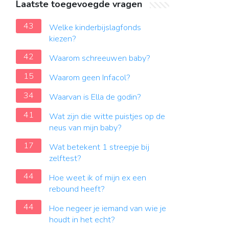
Laatste toegevoegde vragen
43
Welke kinderbijslagfonds
kiezen?
42
Waarom schreeuwen baby?
15
Waarom geen Infacol?
34
Waarvan is Ella de godin?
41
Wat zijn die witte puistjes op de
neus van mijn baby?
17
Wat betekent 1 streepje bij
zelftest?
44
Hoe weet ik of mijn ex een
rebound heeft?
44
Hoe negeer je iemand van wie je
houdt in het echt?