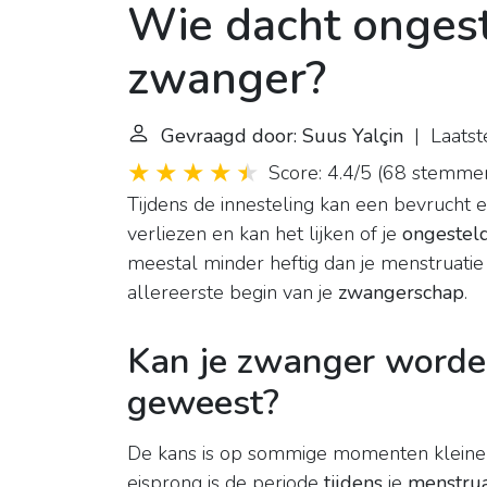
Wie dacht ongeste
zwanger?
Gevraagd door: Suus Yalçin
| Laatst
Score: 4.4/5
(
68 stemme
Tijdens de innesteling kan een bevrucht e
verliezen en kan het lijken of je
ongestel
meestal minder heftig dan je menstruatie e
allereerste begin van je
zwangerschap
.
Kan je zwanger worden
geweest?
De kans is op sommige momenten kleiner,
eisprong is de periode
tijdens
je
menstrua