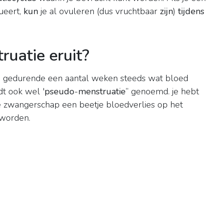
ueert,
kun
je al ovuleren (dus vruchtbaar
zijn
)
tijdens
ruatie eruit?
g gedurende een aantal weken steeds wat bloed
dt ook wel '
pseudo
-
menstruatie
” genoemd. je hebt
e zwangerschap een beetje bloedverlies op het
 worden.