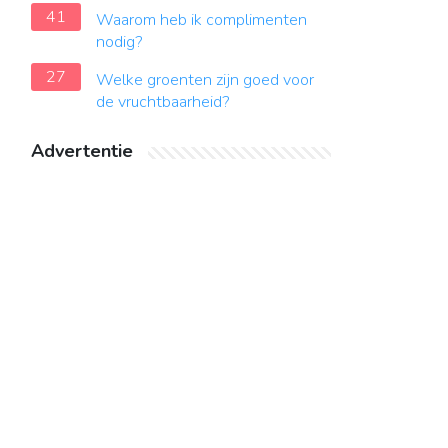
41
Waarom heb ik complimenten
nodig?
27
Welke groenten zijn goed voor
de vruchtbaarheid?
Advertentie