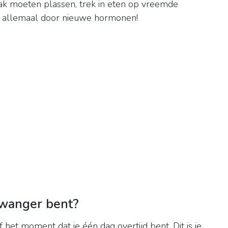
vaak moeten plassen, trek in eten op vreemde
t allemaal door nieuwe hormonen!
 zwanger bent?
het moment dat je één dag overtijd bent. Dit is je