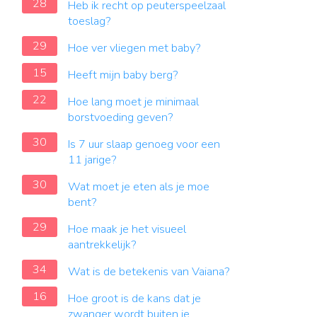
28
Heb ik recht op peuterspeelzaal
toeslag?
29
Hoe ver vliegen met baby?
15
Heeft mijn baby berg?
22
Hoe lang moet je minimaal
borstvoeding geven?
30
Is 7 uur slaap genoeg voor een
11 jarige?
30
Wat moet je eten als je moe
bent?
29
Hoe maak je het visueel
aantrekkelijk?
34
Wat is de betekenis van Vaiana?
16
Hoe groot is de kans dat je
zwanger wordt buiten je