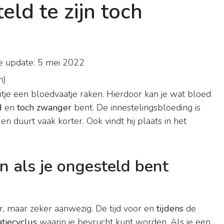
ld te zijn toch
e update: 5 mei 2022
n
)
itje een bloedvaatje raken. Hierdoor kan je wat bloed
d
en
toch zwanger
bent. De innestelingsbloeding is
n duurt vaak korter. Ook vindt hij plaats in het
 als je ongesteld bent
 maar zeker aanwezig. De tijd voor en
tijdens
de
tiecyclus
waarin je bevrucht kunt worden. Als je een