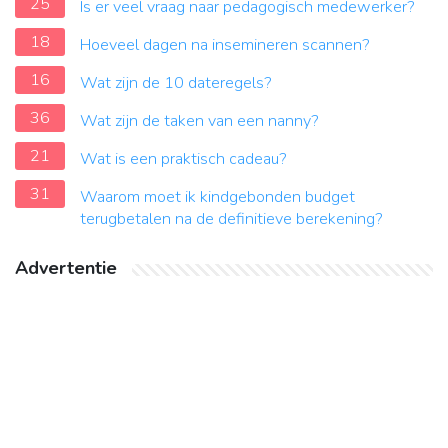
25
Is er veel vraag naar pedagogisch medewerker?
18
Hoeveel dagen na insemineren scannen?
16
Wat zijn de 10 dateregels?
36
Wat zijn de taken van een nanny?
21
Wat is een praktisch cadeau?
31
Waarom moet ik kindgebonden budget
terugbetalen na de definitieve berekening?
Advertentie