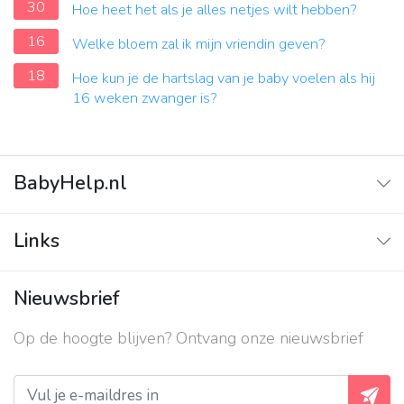
30
Hoe heet het als je alles netjes wilt hebben?
16
Welke bloem zal ik mijn vriendin geven?
18
Hoe kun je de hartslag van je baby voelen als hij
16 weken zwanger is?
BabyHelp.nl
Home
Links
Vraag & Antwoord
Adverteren
Nieuwsbrief
Contact
Op de hoogte blijven? Ontvang onze nieuwsbrief
Over ons
Privacy beleid