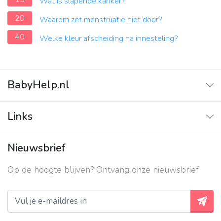
Wat is slapende kanker?
20
Waarom zet menstruatie niet door?
40
Welke kleur afscheiding na innesteling?
BabyHelp.nl
Home
Links
Vraag & Antwoord
Adverteren
Nieuwsbrief
Contact
Op de hoogte blijven? Ontvang onze nieuwsbrief
Over ons
Privacy beleid