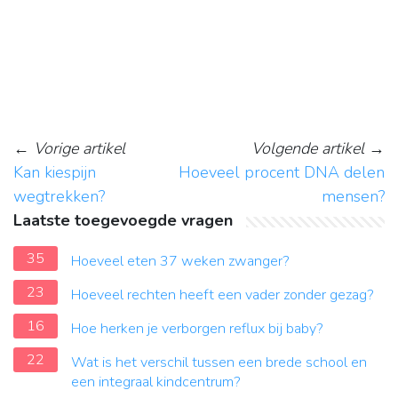
←
Vorige artikel
Volgende artikel
→
Kan kiespijn
Hoeveel procent DNA delen
wegtrekken?
mensen?
Laatste toegevoegde vragen
35
Hoeveel eten 37 weken zwanger?
23
Hoeveel rechten heeft een vader zonder gezag?
16
Hoe herken je verborgen reflux bij baby?
22
Wat is het verschil tussen een brede school en
een integraal kindcentrum?