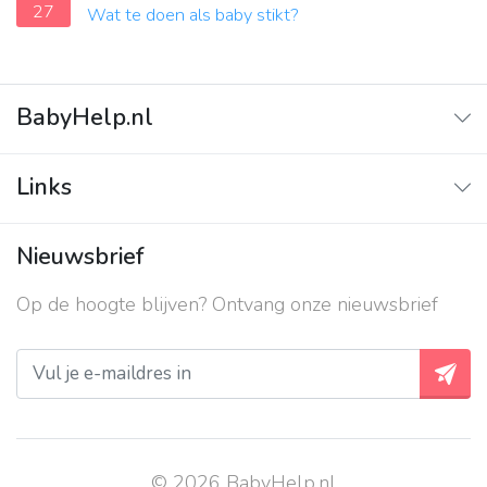
27
Wat te doen als baby stikt?
BabyHelp.nl
Home
Links
Vraag & Antwoord
Adverteren
Nieuwsbrief
Contact
Op de hoogte blijven? Ontvang onze nieuwsbrief
Over ons
Privacy beleid
© 2026 BabyHelp.nl