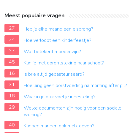
Meest populaire vragen
27
Heb je elke maand een eisprong?
34
Hoe verloopt een kinderfeestje?
37
Wat betekent moeder zijn?
45
Kun je met oorontsteking naar school?
16
Is brie altijd gepasteuriseerd?
31
Hoe lang geen borstvoeding na morning after pil?
18
Waar in je buik voel je innesteling?
29
Welke documenten zijn nodig voor een sociale
woning?
40
Kunnen mannen ook melk geven?