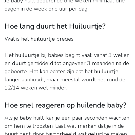
Je baby huilt gedurende drie weken minimaal drie
dagen in de week drie uur per dag.
Hoe lang duurt het Huiluurtje?
Wat is het
huiluurtje
precies
Het
huiluurtje
bij babies begint vaak vanaf 3 weken
en
duurt
gemiddeld tot ongeveer 3 maanden na de
geboorte. Het kan echter zijn dat het
huiluurtje
langer aanhoudt, maar meestal wordt het rond de
12/14 weken wel minder.
Hoe snel reageren op huilende baby?
Als je
baby
huilt, kan je een paar seconden wachten
om hem te troosten. Laat wel merken dat je in de
buurt bent, door bijvoorbeeld wat geluid te maken.