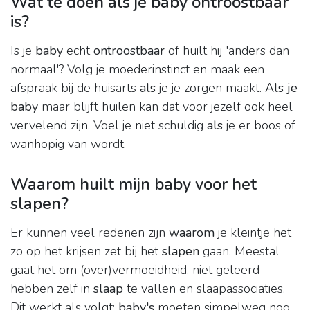
Wat te doen als je baby ontroostbaar
is?
Is je
baby
echt
ontroostbaar
of huilt hij 'anders dan
normaal'? Volg je moederinstinct en maak een
afspraak bij de huisarts
als
je je zorgen maakt.
Als je
baby
maar blijft huilen kan dat voor jezelf ook heel
vervelend zijn. Voel je niet schuldig
als
je er boos of
wanhopig van wordt.
Waarom huilt mijn baby voor het
slapen?
Er kunnen veel redenen zijn
waarom
je kleintje het
zo op het krijsen zet bij het
slapen
gaan. Meestal
gaat het om (over)vermoeidheid, niet geleerd
hebben zelf in
slaap
te vallen en slaapassociaties.
Dit werkt als volgt:
baby's
moeten simpelweg nog