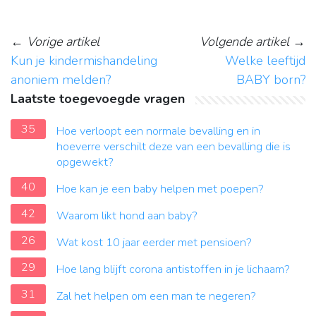
←
Vorige artikel
Volgende artikel
→
Kun je kindermishandeling
Welke leeftijd
anoniem melden?
BABY born?
Laatste toegevoegde vragen
35
Hoe verloopt een normale bevalling en in
hoeverre verschilt deze van een bevalling die is
opgewekt?
40
Hoe kan je een baby helpen met poepen?
42
Waarom likt hond aan baby?
26
Wat kost 10 jaar eerder met pensioen?
29
Hoe lang blijft corona antistoffen in je lichaam?
31
Zal het helpen om een ​​man te negeren?