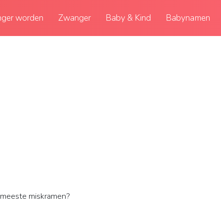
ger worden
Zwanger
Baby & Kind
Babynamen
meeste miskramen?