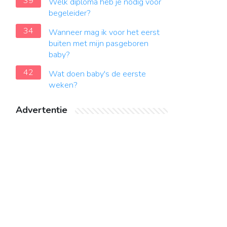
39
Welk diploma heb je nodig voor
begeleider?
34
Wanneer mag ik voor het eerst
buiten met mijn pasgeboren
baby?
42
Wat doen baby's de eerste
weken?
Advertentie