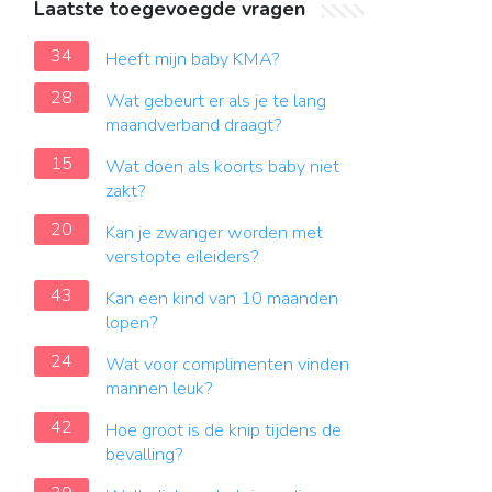
Laatste toegevoegde vragen
34
Heeft mijn baby KMA?
28
Wat gebeurt er als je te lang
maandverband draagt?
15
Wat doen als koorts baby niet
zakt?
20
Kan je zwanger worden met
verstopte eileiders?
43
Kan een kind van 10 maanden
lopen?
24
Wat voor complimenten vinden
mannen leuk?
42
Hoe groot is de knip tijdens de
bevalling?