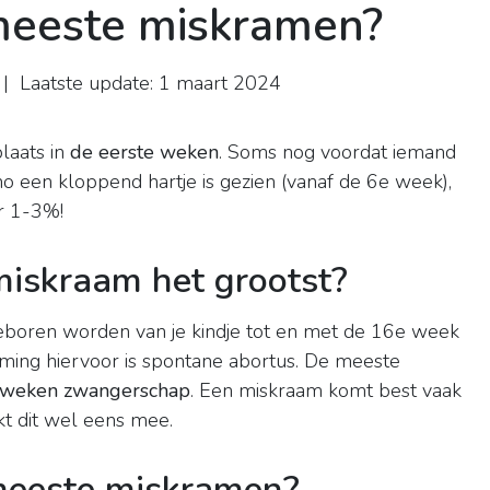
eeste miskramen?
| Laatste update: 1 maart 2024
laats in
de eerste weken
. Soms nog voordat iemand
o een kloppend hartje is gezien (vanaf de 6e week),
r 1-3%!
iskraam het grootst?
eboren worden van je kindje tot en met de 16e week
ing hiervoor is spontane abortus. De meeste
3 weken zwangerschap
. Een miskraam komt best vaak
t dit wel eens mee.
eeste miskramen?