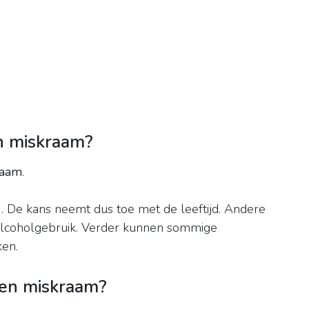
n miskraam?
raam
.
3. De kans neemt dus toe met de leeftijd. Andere
n alcoholgebruik. Verder kunnen sommige
en.
een miskraam?