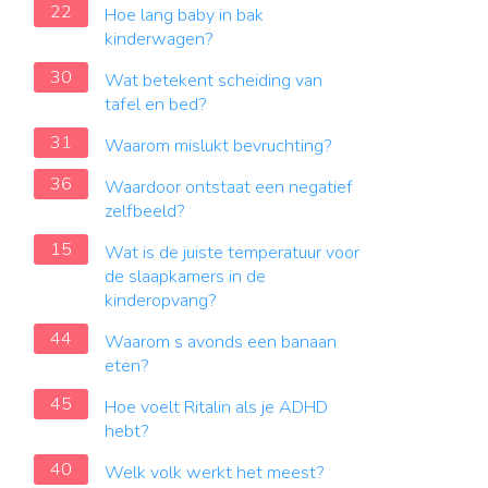
22
Hoe lang baby in bak
kinderwagen?
30
Wat betekent scheiding van
tafel en bed?
31
Waarom mislukt bevruchting?
36
Waardoor ontstaat een negatief
zelfbeeld?
15
Wat is de juiste temperatuur voor
de slaapkamers in de
kinderopvang?
44
Waarom s avonds een banaan
eten?
45
Hoe voelt Ritalin als je ADHD
hebt?
40
Welk volk werkt het meest?