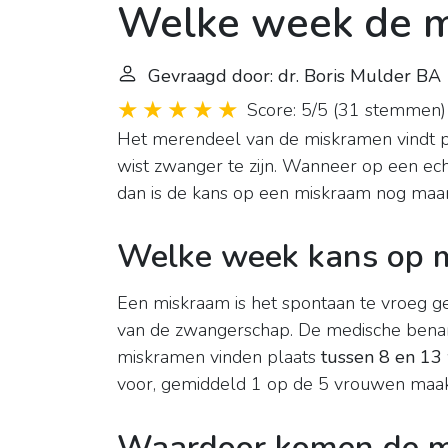
Welke week de m
Gevraagd door: dr. Boris Mulder BA
Score: 5/5
(
31 stemmen
)
Het merendeel van de miskramen vindt p
wist zwanger te zijn. Wanneer op een ech
dan is de kans op een miskraam nog maa
Welke week kans op m
Een miskraam is het spontaan te vroeg g
van de zwangerschap. De medische benam
miskramen vinden plaats
tussen 8 en 1
voor, gemiddeld 1 op de 5 vrouwen maak
Waardoor komen de m