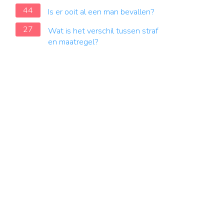
44
Is er ooit al een man bevallen?
27
Wat is het verschil tussen straf
en maatregel?